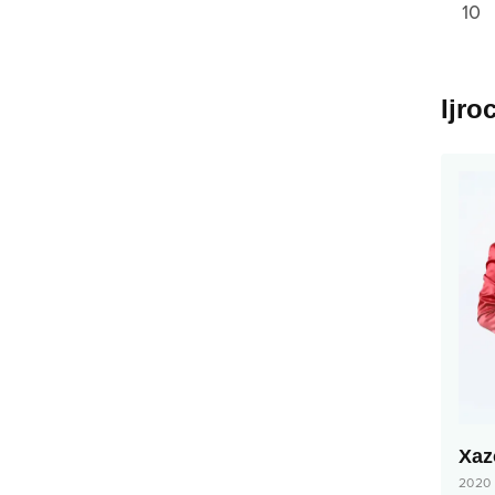
10
Ijro
Xaz
2020