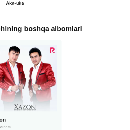
Aka-uka
chining boshqa albomlari
on
Albom