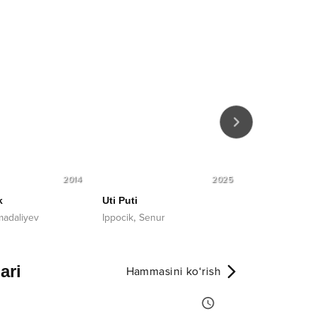
2014
2025
k
Uti Puti
Ina chiroy
li
,
adaliyev
Ippocik
Senur
Dilmurod Sult
ari
Hammasini ko‘rish