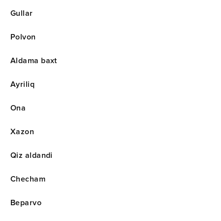
Gullar
Polvon
Aldama baxt
Ayriliq
Ona
Xazon
Qiz aldandi
Checham
Beparvo