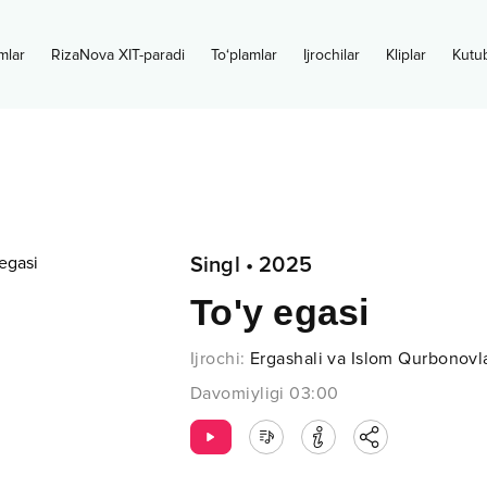
mlar
RizaNova XIT-paradi
To‘plamlar
Ijrochilar
Kliplar
Kutu
Singl
•
2025
To'y egasi
Ijrochi
:
Ergashali va Islom Qurbonovl
Davomiyligi
03:00