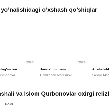
yo’nalishidagi o’xshash qo’shiqlar
2020
2026
shig'im bor
Jannatim onam
Ajralishdi
 Usmonova
Hamzabek Madrimov
Sardor Mam
shali va Islom Qurbonovlar oxirgi relizl
NOMI