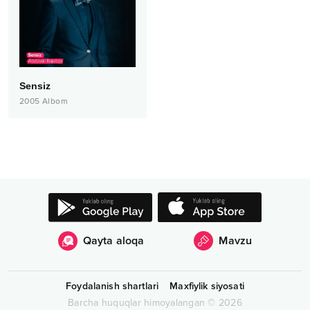
Sensiz
2005
Albom
Qayta aloqa
Mavzu
Foydalanish shartlari
Maxfiylik siyosati
Barcha huquqlar himoyalangan
©
2026