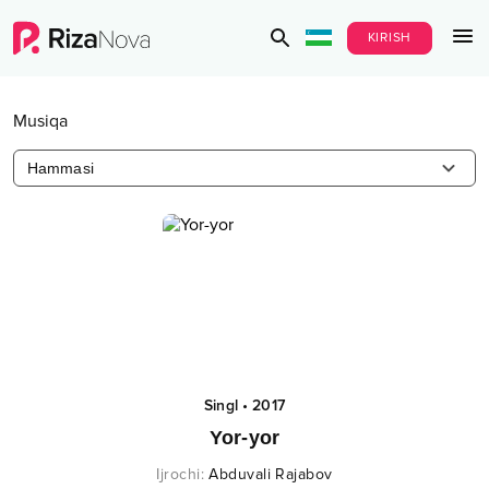
KIRISH
Musiqa
Hammasi
Singl
•
2017
Yor-yor
Ijrochi
:
Abduvali Rajabov