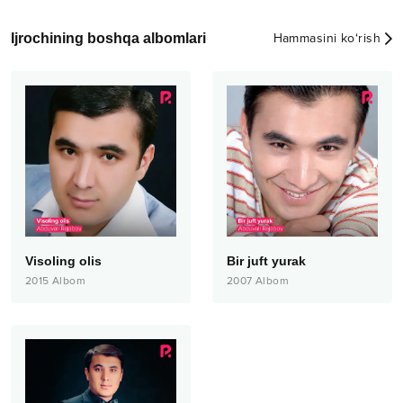
Ijrochining boshqa albomlari
Hammasini ko‘rish
Visoling olis
Bir juft yurak
2015
Albom
2007
Albom