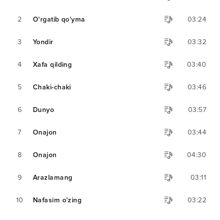
2
O'rgatib qo'yma
03:24
3
Yondir
03:32
4
Xafa qilding
03:40
5
Chaki-chaki
03:46
6
Dunyo
03:57
7
Onajon
03:44
8
Onajon
04:30
9
Arazlamang
03:11
10
Nafasim o'zing
03:22