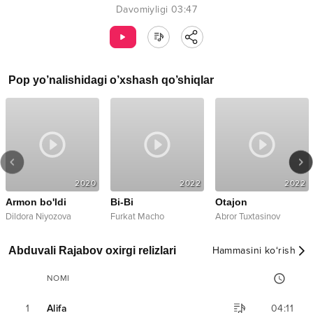
Davomiyligi
03:47
Pop
yo’nalishidagi o’xshash qo’shiqlar
2020
2022
2022
Armon bo'ldi
Bi-Bi
Otajon
Dildora Niyozova
Furkat Macho
Abror Tuxtasinov
Abduvali Rajabov oxirgi relizlari
Hammasini ko‘rish
NOMI
1
Alifa
04:11