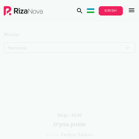
KIRISH
Musiqa
Hammasi
Singl
•
2026
O'yna jonim
Ijrochi
:
Zarifjon Safarov