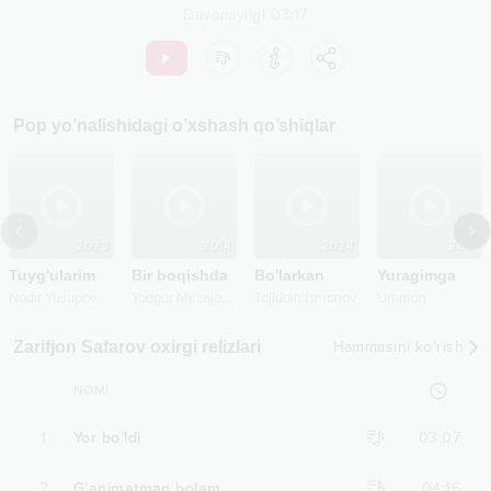
Davomiyligi
03:17
Pop
yo’nalishidagi o’xshash qo’shiqlar
2023
2014
2024
2017
Tuyg'ularim
Bir boqishda
Bo'larkan
Yuragimga
Y
odgor Mirzajonov
Nodir Yusupov
Tojiddin Ismonov
Ummon
Zarifjon Safarov oxirgi relizlari
Hammasini ko‘rish
NOMI
1
Yor bo’ldi
03:07
2
G’animatman bolam
04:16