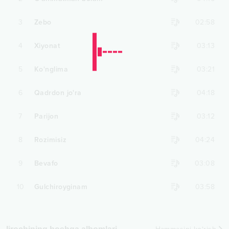
3
Zebo
02:58
4
Xiyonat
03:13
5
Ko'nglima
03:21
6
Qadrdon jo'ra
04:18
7
Parijon
03:12
8
Rozimisiz
04:24
9
Bevafo
03:08
10
Gulchiroyginam
03:58