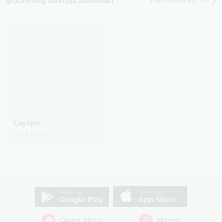
Ijrochining boshqa albomlari
Hammasini ko‘rish
Laylijon
2025
Albom
Qayta aloqa
Mavzu