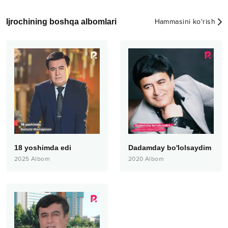
Ijrochining boshqa albomlari
Hammasini ko‘rish
18 yoshimda edi
Dadamday bo'lolsaydim
2025
Albom
2020
Albom