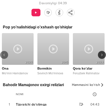
Davomiyligi
04:39
Pop
yo’nalishidagi o’xshash qo’shiqlar
2025
2015
2023
Ona
Bormikin
Qora ko‘zlar
Mo'min Hamdamov
Sevinch Mo'minova
Feruzbek Rahmatov
Bahodir Mamajonov oxirgi relizlari
Hammasini ko‘rish
NOMI
1
Tijoratchi do'stimga
04:43