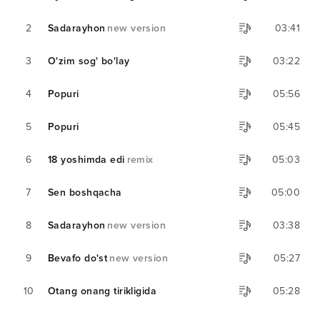
2
Sadarayhon
new version
03:41
3
O'zim sog' bo'lay
03:22
4
Popuri
05:56
5
Popuri
05:45
6
18 yoshimda edi
remix
05:03
7
Sen boshqacha
05:00
8
Sadarayhon
new version
03:38
9
Bevafo do'st
new version
05:27
10
Otang onang tirikligida
05:28