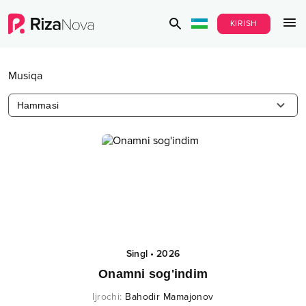
KIRISH
Musiqa
Hammasi
Singl
•
2026
Onamni sog'indim
Ijrochi
:
Bahodir Mamajonov