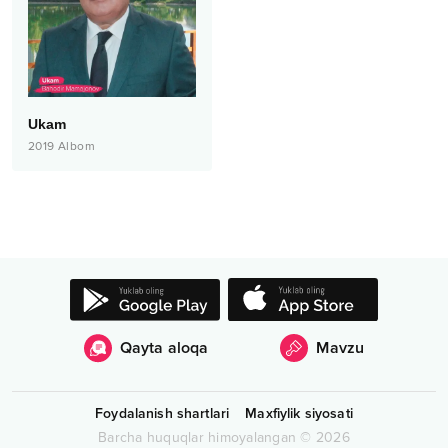
Ukam
2019
Albom
Qayta aloqa
Mavzu
Foydalanish shartlari
Maxfiylik siyosati
Barcha huquqlar himoyalangan
©
2026