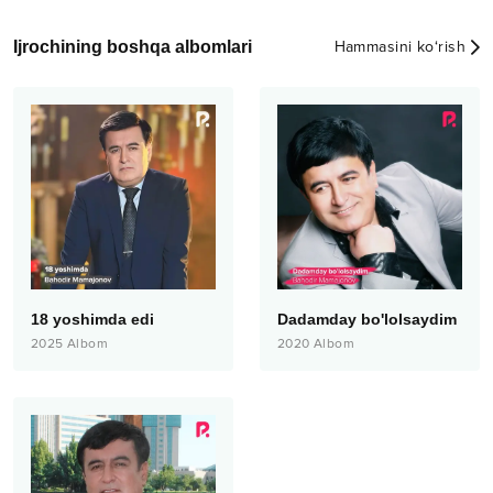
Ijrochining boshqa albomlari
Hammasini ko‘rish
18 yoshimda edi
Dadamday bo'lolsaydim
2025
Albom
2020
Albom