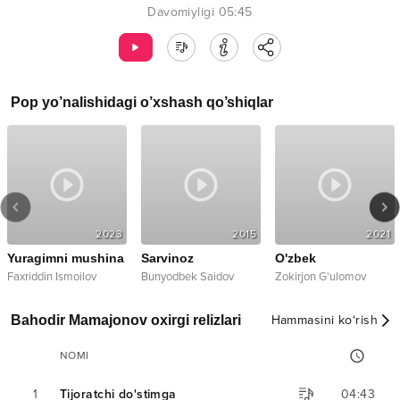
Davomiyligi
05:45
Pop
yo’nalishidagi o’xshash qo’shiqlar
2023
2015
2021
Yuragimni mushina
Sarvinoz
O'zbek
Faxriddin Ismoilov
Bunyodbek Saidov
Zokirjon G'ulomov
Bahodir Mamajonov oxirgi relizlari
Hammasini ko‘rish
NOMI
1
Tijoratchi do'stimga
04:43