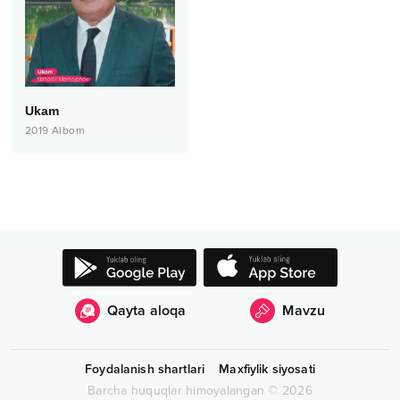
Ukam
2019
Albom
Qayta aloqa
Mavzu
Foydalanish shartlari
Maxfiylik siyosati
Barcha huquqlar himoyalangan
©
2026