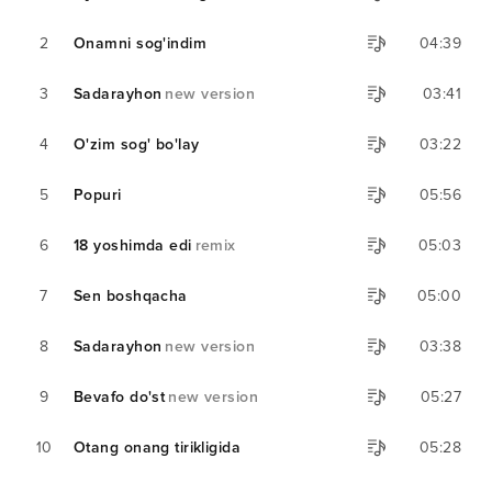
2
Onamni sog'indim
04:39
3
Sadarayhon
new version
03:41
4
O'zim sog' bo'lay
03:22
5
Popuri
05:56
6
18 yoshimda edi
remix
05:03
7
Sen boshqacha
05:00
8
Sadarayhon
new version
03:38
9
Bevafo do'st
new version
05:27
10
Otang onang tirikligida
05:28