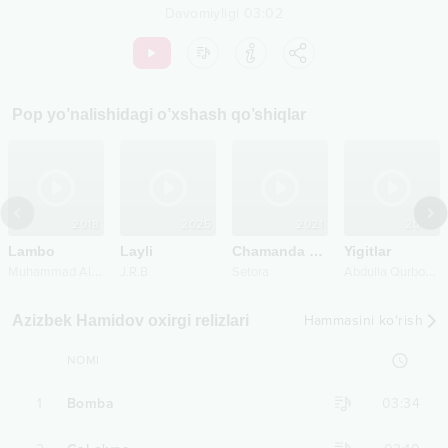
Davomiyligi
03:02
Pop
yo’nalishidagi o’xshash qo’shiqlar
2018
2025
2021
2004
Lambo
Layli
Chamanda gul
Yigitlar
M
uhammad Ali Navruzov
A
bdulla Qurbonov
J.R.B
Setora
Azizbek Hamidov oxirgi relizlari
Hammasini ko‘rish
NOMI
1
Bomba
03:34