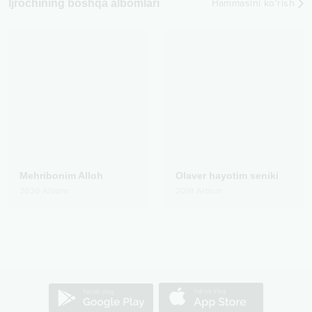
Ijrochining boshqa albomlari
Hammasini ko‘rish
Mehribonim Alloh
Olaver hayotim seniki
2020
Albom
2019
Albom