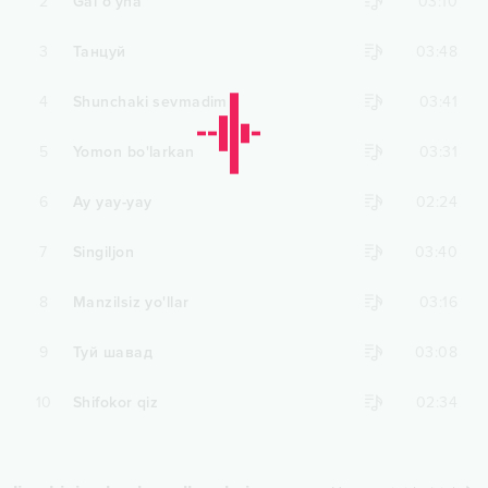
2
Gal o'yna
03:10
3
Танцуй
03:48
4
Shunchaki sevmadim
03:41
5
Yomon bo'larkan
03:31
6
Ay yay-yay
02:24
7
Singiljon
03:40
8
Manzilsiz yo'llar
03:16
9
Туй шавад
03:08
10
Shifokor qiz
02:34