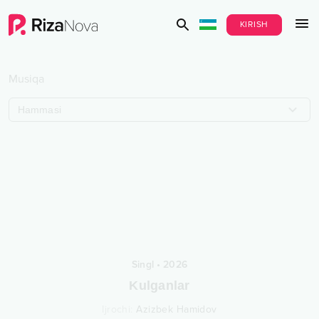
KIRISH
Musiqa
Hammasi
Singl
•
2026
Kulganlar
Ijrochi
:
Azizbek Hamidov