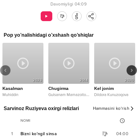
Davomiyligi
04:09
Pop
yo’nalishidagi o’xshash qo’shiqlar
2023
2014
2020
Kasalman
Chugirma
Kel jonim
G
ulsanam Mamazoitova
Muhiddin
Dildora Kunuzoqova
Sarvinoz Ruziyeva oxirgi relizlari
Hammasini ko‘rish
NOMI
1
Bizni ko'ngil sinsa
04:00