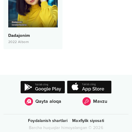
Dadajonim
2022
Albom
Qayta aloqa
Mavzu
Foydalanish shartlari
Maxfiylik siyosati
Barcha huquqlar himoyalangan
©
2026