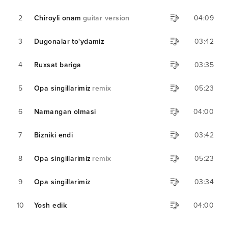
2
Chiroyli onam
guitar version
04:09
3
Dugonalar to'ydamiz
03:42
4
Ruxsat bariga
03:35
5
Opa singillarimiz
remix
05:23
6
Namangan olmasi
04:00
7
Bizniki endi
03:42
8
Opa singillarimiz
remix
05:23
9
Opa singillarimiz
03:34
10
Yosh edik
04:00