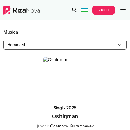
KIRISH
Musiqa
Hammasi
Singl
•
2025
Oshiqman
Ijrochi
:
Odamboy Qurambayev