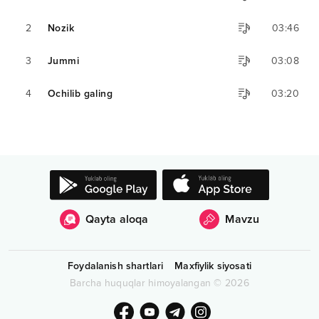
2
Nozik
03:46
3
Jummi
03:08
4
Ochilib galing
03:20
Qayta aloqa
Mavzu
Foydalanish shartlari
Maxfiylik siyosati
Barcha huquqlar himoyalangan
©
2026