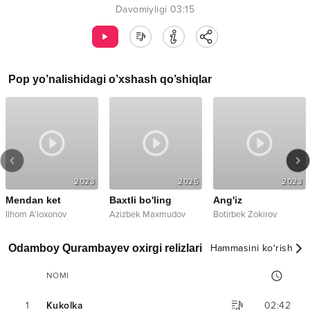
Davomiyligi
03:15
Pop
yo’nalishidagi o’xshash qo’shiqlar
2023
2025
2023
Mendan ket
Baxtli bo'ling
Ang'iz
Ilhom A'loxonov
Azizbek Maxmudov
Botirbek Zokirov
Odamboy Qurambayev oxirgi relizlari
Hammasini ko‘rish
NOMI
1
Kukolka
02:42