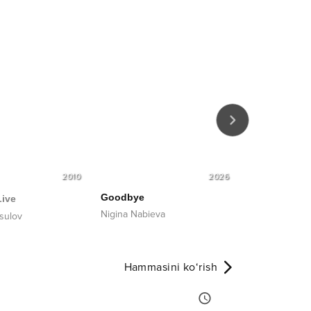
2010
2026
Goodbye
O‘ylama tash
Live
Nigina Nabieva
Dilafruz Hayit
sulov
Hammasini ko‘rish