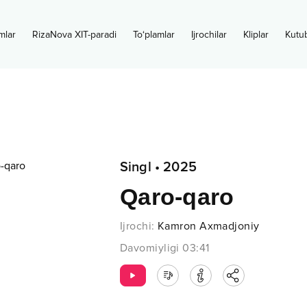
mlar
RizaNova XIT-paradi
To‘plamlar
Ijrochilar
Kliplar
Kutu
Singl
•
2025
Qaro-qaro
Ijrochi
:
Kamron Axmadjoniy
Davomiyligi
03:41