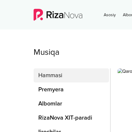
Asosiy
Albo
Musiqa
Hammasi
Premyera
Albomlar
RizaNova XIT-paradi