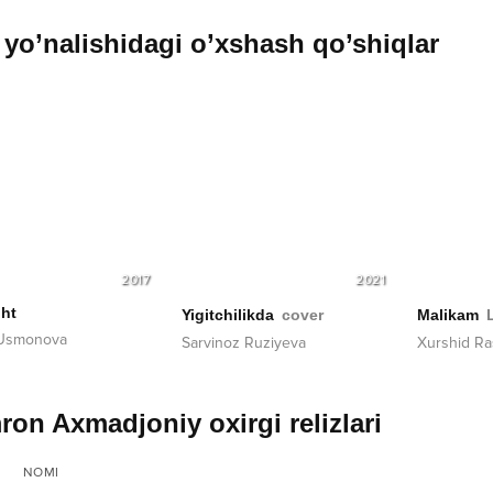
yo’nalishidagi o’xshash qo’shiqlar
2017
2021
ght
Yigitchilikda
cover
Malikam
 Usmonova
Sarvinoz Ruziyeva
Xurshid Ra
on Axmadjoniy oxirgi relizlari
NOMI