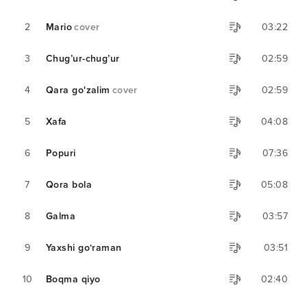
2
Mario
cover
03:22
3
Chug’ur-chug’ur
02:59
4
Qara go'zalim
cover
02:59
5
Xafa
04:08
6
Popuri
07:36
7
Qora bola
05:08
8
Galma
03:57
9
Yaxshi go‘raman
03:51
10
Boqma qiyo
02:40