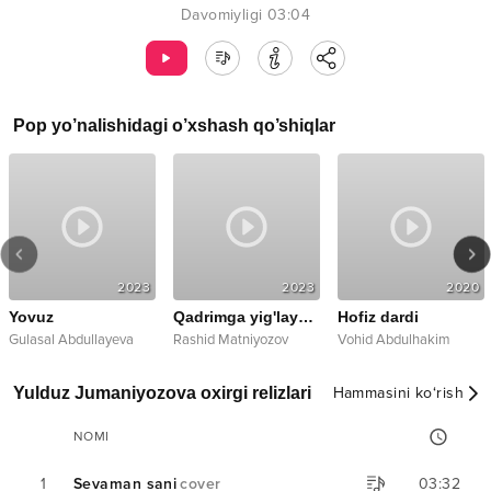
Davomiyligi
03:04
Pop
yo’nalishidagi o’xshash qo’shiqlar
2023
2023
2020
Yovuz
Qadrimga yig'layman
Hofiz dardi
Gulasal Abdullayeva
Rashid Matniyozov
Vohid Abdulhakim
Yulduz Jumaniyozova oxirgi relizlari
Hammasini ko‘rish
NOMI
1
Sevaman sani
cover
03:32