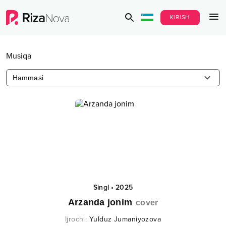
KIRISH
Musiqa
Hammasi
Singl
•
2025
Arzanda jonim
cover
Ijrochi
:
Yulduz Jumaniyozova