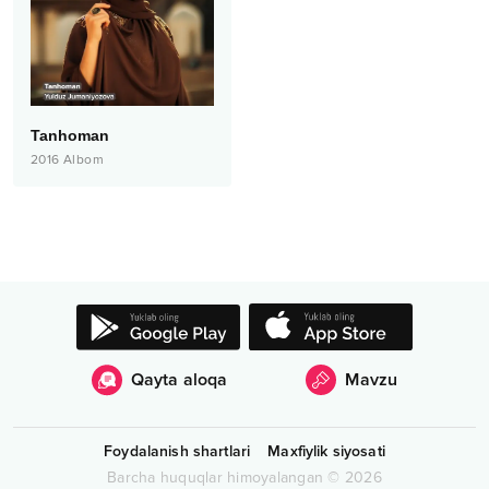
Tanhoman
2016
Albom
Qayta aloqa
Mavzu
Foydalanish shartlari
Maxfiylik siyosati
Barcha huquqlar himoyalangan
©
2026