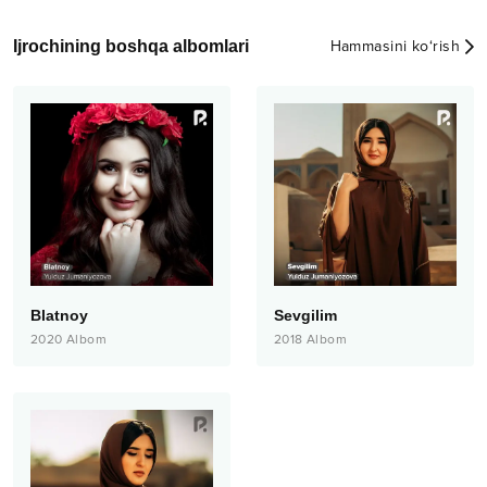
Ijrochining boshqa albomlari
Hammasini ko‘rish
Blatnoy
Sevgilim
2020
Albom
2018
Albom