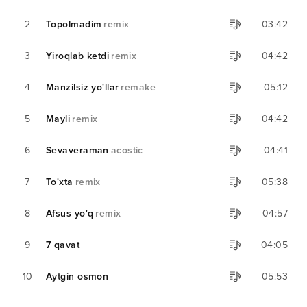
2
Topolmadim
remix
03:42
3
Yiroqlab ketdi
remix
04:42
4
Manzilsiz yo'llar
remake
05:12
5
Mayli
remix
04:42
6
Sevaveraman
acostic
04:41
7
To'xta
remix
05:38
8
Afsus yo'q
remix
04:57
9
7 qavat
04:05
10
Aytgin osmon
05:53