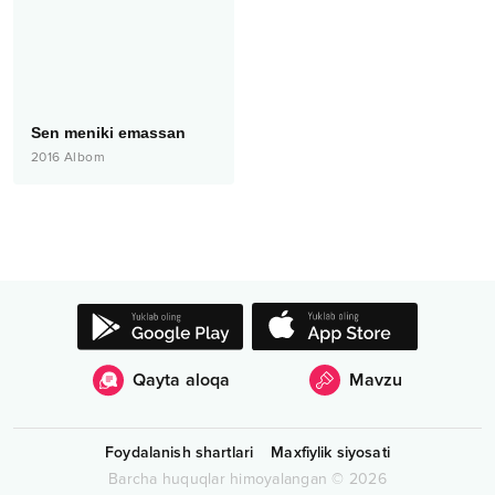
Sen meniki emassan
2016
Albom
Qayta aloqa
Mavzu
Foydalanish shartlari
Maxfiylik siyosati
Barcha huquqlar himoyalangan
©
2026