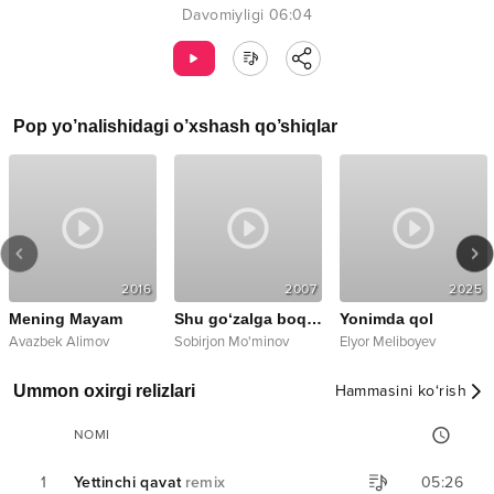
Davomiyligi
06:04
Pop
yo’nalishidagi o’xshash qo’shiqlar
2016
2007
2025
Mening Mayam
Shu go‘zalga boqaman
Yonimda qol
Avazbek Alimov
Sobirjon Mo'minov
Elyor Meliboyev
Ummon oxirgi relizlari
Hammasini ko‘rish
NOMI
1
Yettinchi qavat
remix
05:26