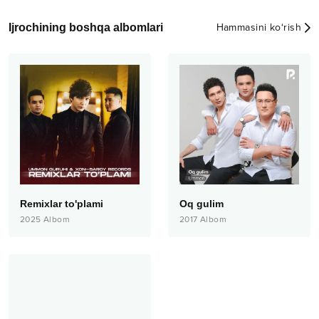
Ijrochining boshqa albomlari
Hammasini ko‘rish
Remixlar to'plami
Oq gulim
2025
Albom
2017
Albom