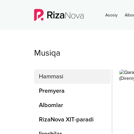
Asosiy
Albo
Musiqa
Hammasi
Premyera
Albomlar
RizaNova XIT-paradi