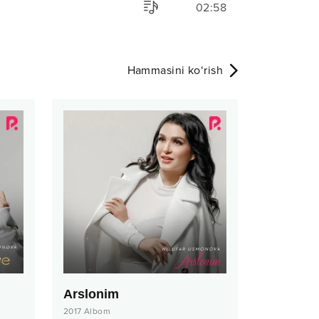
02:58
Hammasini ko‘rish
Arslonim
2017
Albom