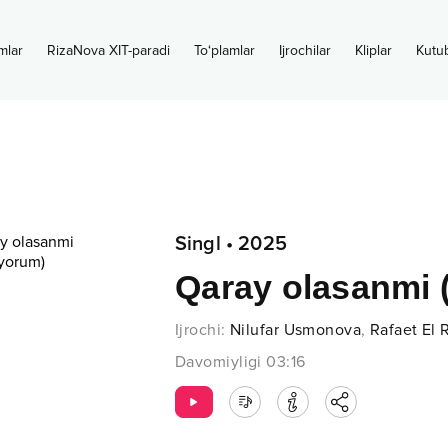
mlar
RizaNova XIT-paradi
To‘plamlar
Ijrochilar
Kliplar
Kutu
Singl
•
2025
Qaray olasanmi 
Ijrochi
:
Nilufar Usmonova
,
Rafaet El
Davomiyligi
03:16