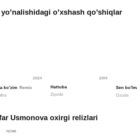
yo’nalishidagi o’xshash qo’shiqlar
2024
2014
Hattuba
a ko’zim
Remix
Ziyoda
Mira
Ozoda
far Usmonova oxirgi relizlari
NOMI