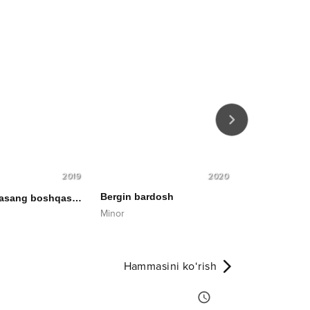
2019
2020
Bergin bardosh
Qarab qo'y
Sen bo'lmasang boshqasi
New version
Minor
Bobur Olimov
Hammasini ko‘rish