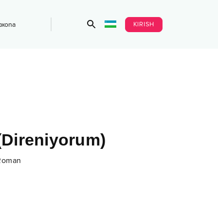
KIRISH
bxona
(Direniyorum)
 Roman