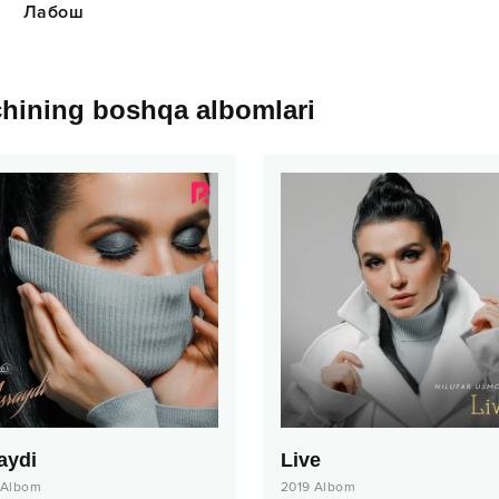
Лабош
chining boshqa albomlari
aydi
Live
Albom
2019
Albom