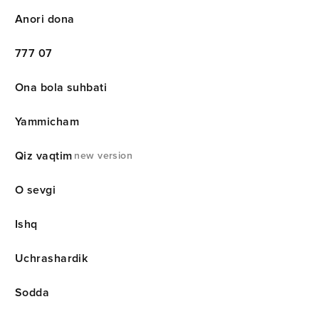
Anori dona
777 07
Ona bola suhbati
Yammicham
Qiz vaqtim
new version
O sevgi
Ishq
Uchrashardik
Sodda