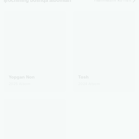
Ijrochining boshqa albomlari
Hammasini ko‘rish
Yopgan Non
Tosh
2025
Albom
2024
Albom