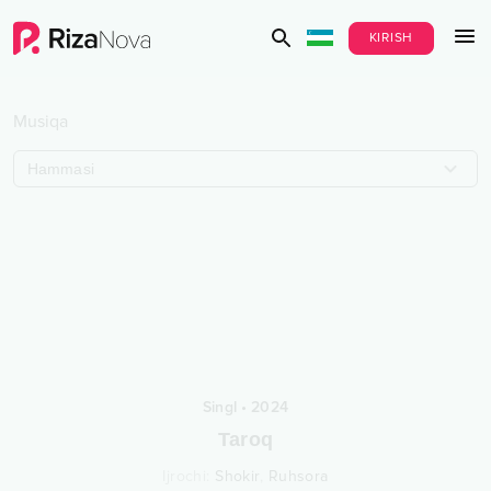
KIRISH
Musiqa
Hammasi
Singl
•
2024
Taroq
Ijrochi
:
Shokir
,
Ruhsora