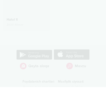
Halol II
2023
Albom
Qayta aloqa
Mavzu
Foydalanish shartlari
Maxfiylik siyosati
Barcha huquqlar himoyalangan
©
2026