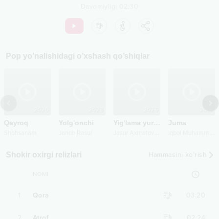
Davomiyligi
02:30
Pop
yo’nalishidagi o’xshash qo’shiqlar
2020
2023
2026
2019
Qayroq
Yolg'onchi
Yig'lama yurak
Juma
J
asur Axmatov
,
I
qbol Muhammad
Shohsanam
Janob Rasul
Munisa Aminova
Shokir oxirgi relizlari
Hammasini ko‘rish
NOMI
1
Qora
03:20
2
Atrof
02:24