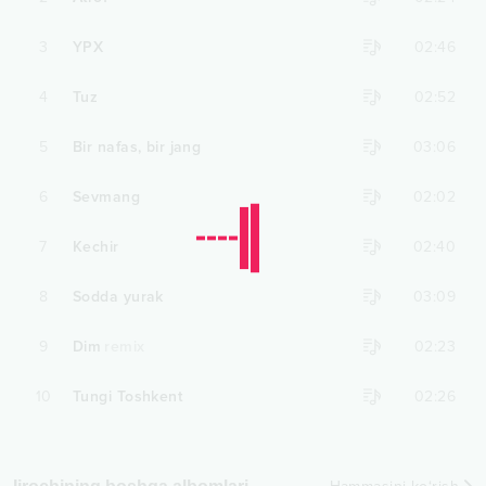
3
YPX
02:46
4
Tuz
02:52
5
Bir nafas, bir jang
03:06
6
Sevmang
02:02
7
Kechir
02:40
8
Sodda yurak
03:09
9
Dim
remix
02:23
10
Tungi Toshkent
02:26