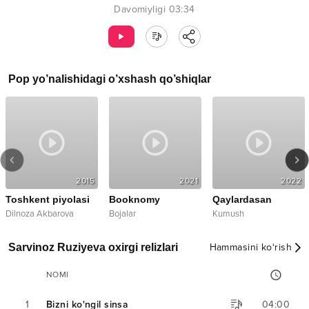
Davomiyligi
03:34
Pop
yo’nalishidagi o’xshash qo’shiqlar
2015
2021
2022
Toshkent piyolasi
Booknomy
Qaylardasan
Dilnoza Akbarova
Bojalar
Kumush
Sarvinoz Ruziyeva oxirgi relizlari
Hammasini ko‘rish
NOMI
1
Bizni ko'ngil sinsa
04:00