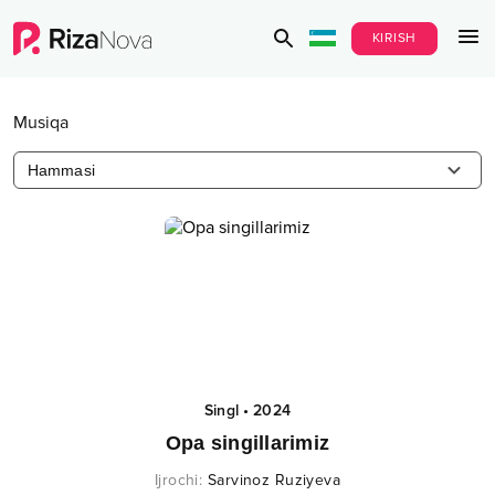
KIRISH
Musiqa
Hammasi
Singl
•
2024
Opa singillarimiz
Ijrochi
:
Sarvinoz Ruziyeva