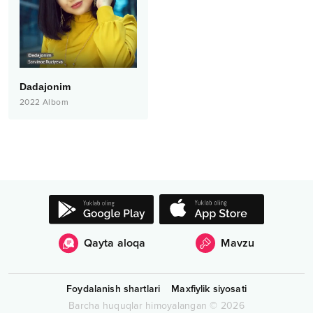
Dadajonim
2022
Albom
Qayta aloqa
Mavzu
Foydalanish shartlari
Maxfiylik siyosati
Barcha huquqlar himoyalangan
©
2026