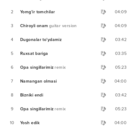
2
Yomg'ir tomchilar
04:09
3
Chiroyli onam
guitar version
04:09
4
Dugonalar to'ydamiz
03:42
5
Ruxsat bariga
03:35
6
Opa singillarimiz
remix
05:23
7
Namangan olmasi
04:00
8
Bizniki endi
03:42
9
Opa singillarimiz
remix
05:23
10
Yosh edik
04:00