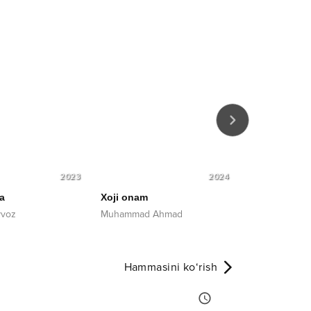
2023
2024
a
Xoji onam
Qismat
vvoz
Muhammad Ahmad
Alikhan
Hammasini ko‘rish