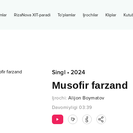
mlar
RizaNova XIT-paradi
To‘plamlar
Ijrochilar
Kliplar
Kutu
Singl
•
2024
Musofir farzand
Ijrochi
:
Alijon Boymatov
Davomiyligi
03:39