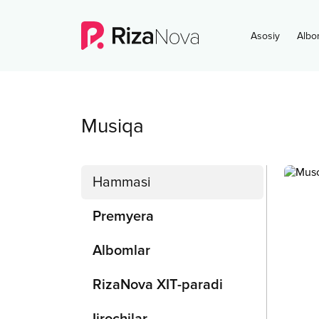
Asosiy
Albo
Musiqa
Hammasi
Premyera
Albomlar
RizaNova XIT-paradi