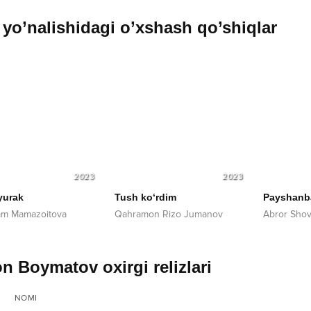
yo’nalishidagi o’xshash qo’shiqlar
2023
2023
yurak
Tush ko‘rdim
Payshanb
am Mamazoitova
Qahramon Rizo Jumanov
Abror Sho
on Boymatov oxirgi relizlari
NOMI