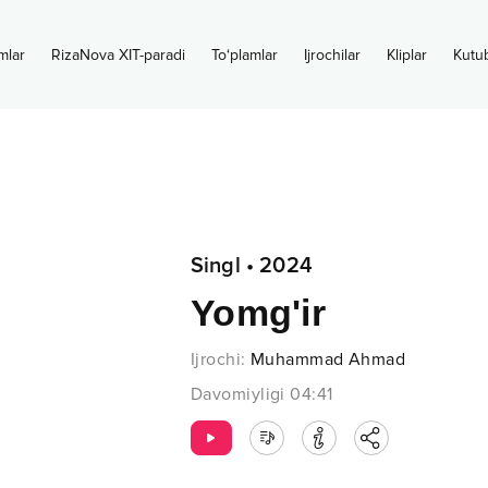
mlar
RizaNova XIT-paradi
To‘plamlar
Ijrochilar
Kliplar
Kutu
Singl
•
2024
Yomg'ir
Ijrochi
:
Muhammad Ahmad
Davomiyligi
04:41