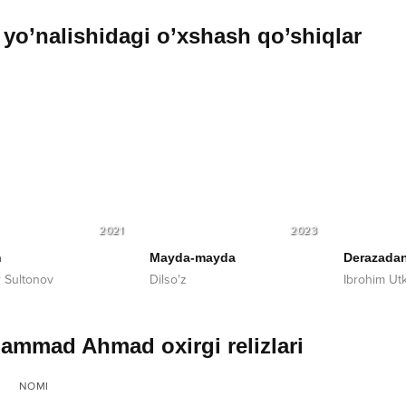
yo’nalishidagi o’xshash qo’shiqlar
2021
2023
n
Mayda-mayda
Derazada
r Sultonov
Dilso'z
Ibrohim Utk
ammad Ahmad oxirgi relizlari
NOMI