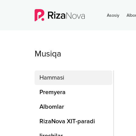
Asosiy
Albo
Musiqa
Hammasi
Premyera
Albomlar
RizaNova XIT-paradi