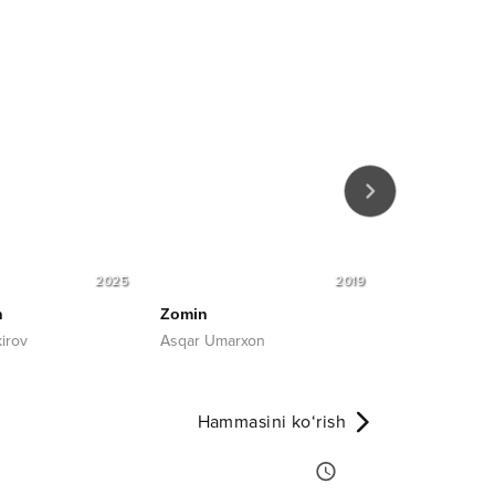
2025
2019
n
Zomin
Sarbon
irov
Asqar Umarxon
Oybek & Nigo
Hammasini ko‘rish