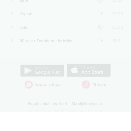
2
Sabr
03:20
3
Oqibat
03:28
4
Oila
02:38
5
90 yillar Toshkent shahrida
03:14
Qayta aloqa
Mavzu
Foydalanish shartlari
Maxfiylik siyosati
Barcha huquqlar himoyalangan
©
2026