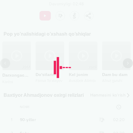
Davomiyligi
02:48
Pop
yo’nalishidagi o’xshash qo’shiqlar
2017
2025
2015
2013
Do'stlarim
Kel jonim
Dam bu dam
Darxongacha
Sekin-asta
Farrux To'xtayev
Avazbek Alimov
Afruz guruhi
Karina
Baxtiyor Ahmadjonov oxirgi relizlari
Hammasini ko‘rish
NOMI
1
90-yillar
02:20