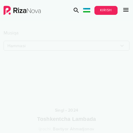
KIRISH
Musiqa
Hammasi
Singl
•
2024
Toshkentcha Lambada
Ijrochi
:
Baxtiyor Ahmadjonov