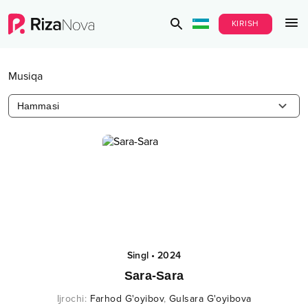
KIRISH
Musiqa
Hammasi
Singl
•
2024
Sara-Sara
Ijrochi
:
Farhod G'oyibov
,
Gulsara G'oyibova