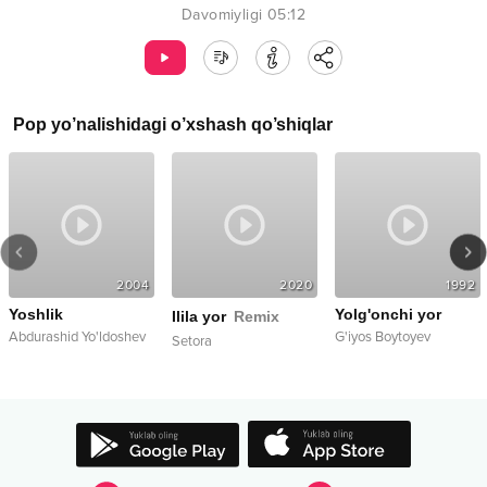
Davomiyligi
05:12
Pop
yo’nalishidagi o’xshash qo’shiqlar
2004
2020
1992
Yoshlik
Yolg'onchi yor
Ilila yor
Remix
Abdurashid Yo'ldoshev
G'iyos Boytoyev
Setora