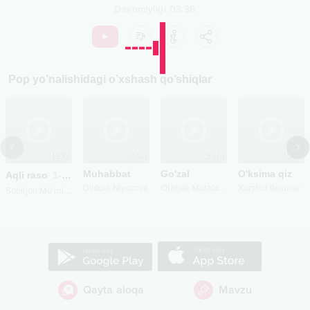
Davomiyligi
03:36
Pop
yo’nalishidagi o’xshash qo’shiqlar
1997
2004
2014
2004
Muhabbat
Go'zal
O'ksima qiz
Aqli raso
1-ijro
O
tabek Mutalxo'jayev
Dildora Niyozova
Xurshid Rasulov
S
obirjon Mo'minov
Qayta aloqa
Mavzu