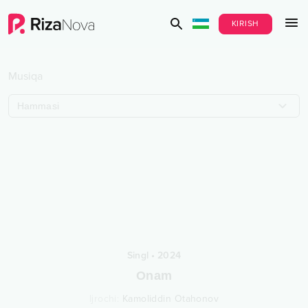
KIRISH
Musiqa
Hammasi
Singl
•
2024
Onam
Ijrochi
:
Kamoliddin Otahonov