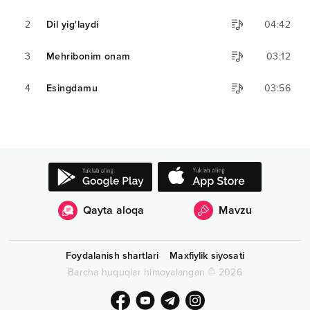
2
Dil yig'laydi
04:42
3
Mehribonim onam
03:12
4
Esingdamu
03:56
Qayta aloqa
Mavzu
Foydalanish shartlari
Maxfiylik siyosati
Barcha huquqlar himoyalangan
©
2026