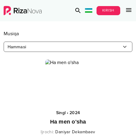
KIRISH
Musiqa
Hammasi
Singl
•
2024
Ha men o'sha
Ijrochi
:
Daniyar Dekambaev