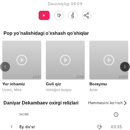
Davomiyligi
04:09
Pop
yo’nalishidagi o’xshash qo’shiqlar
2021
2016
2020
Yur ichamiz
Guli qiz
Boraymu
,
Uzmir
Mira
Vohidjon Isoqov
Azlar
Daniyar Dekambaev oxirgi relizlari
Hammasini ko‘rish
NOMI
1
Ey do'st
03:35