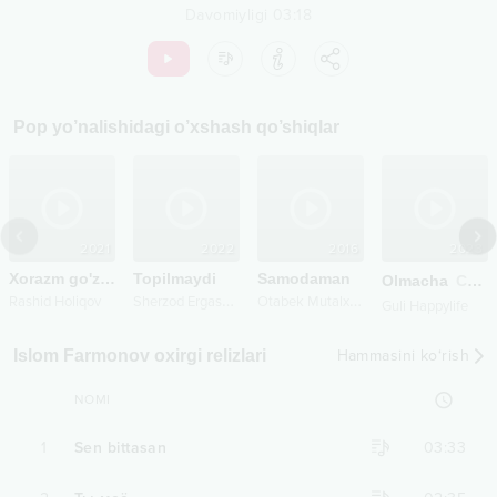
Davomiyligi
03:18
Pop
yo’nalishidagi o’xshash qo’shiqlar
2021
2022
2016
2023
Xorazm go'zali
Topilmaydi
Samodaman
Olmacha
Cover
S
herzod Ergashev
O
tabek Mutalxo'jayev
Rashid Holiqov
Guli Happylife
Islom Farmonov oxirgi relizlari
Hammasini ko‘rish
NOMI
1
Sen bittasan
03:33