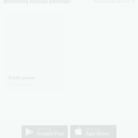
Ijrochining boshqa albomlari
Hammasini ko‘rish
Eslab yurma
2023
Albom