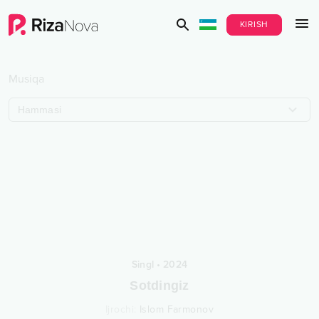
KIRISH
Musiqa
Hammasi
Singl
•
2024
Sotdingiz
Ijrochi
:
Islom Farmonov