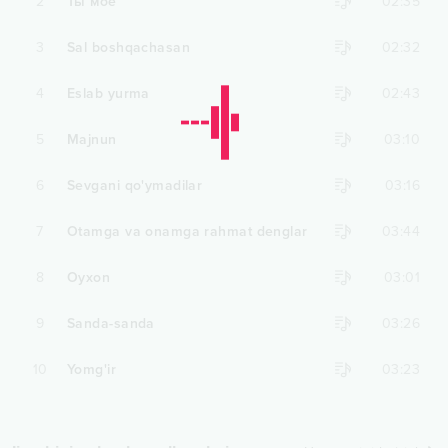
2
Ты моё
02:35
3
Sal boshqachasan
02:32
4
Eslab yurma
02:43
5
Majnun
03:10
6
Sevgani qo'ymadilar
03:16
7
Otamga va onamga rahmat denglar
03:44
8
Oyxon
03:01
9
Sanda-sanda
03:26
10
Yomg'ir
03:23