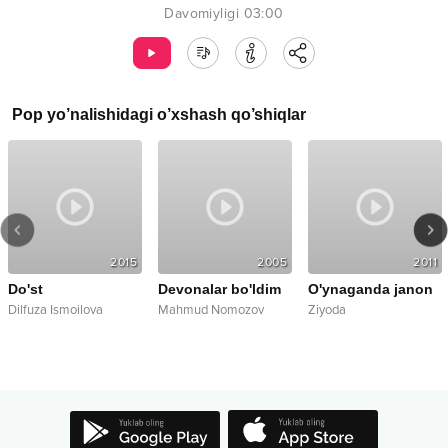
Davomiyligi
03:00
Pop
yo’nalishidagi o’xshash qo’shiqlar
2015
2005
2011
Do'st
Devonalar bo'ldim
O'ynaganda janon
Dilfuza Ismoilova
Mahmud Nomozov
Ziyoda