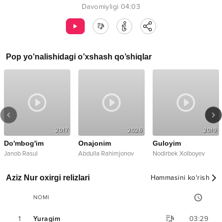
Davomiyligi
04:03
Pop
yo’nalishidagi o’xshash qo’shiqlar
2017
2026
2019
Do'mbog'im
Onajonim
Guloyim
Janob Rasul
Abdulla Rahimjonov
Nodirbek Xolboyev
Aziz Nur oxirgi relizlari
Hammasini ko‘rish
NOMI
1
Yuragim
03:29