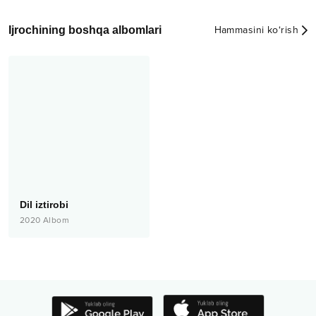
Ijrochining boshqa albomlari
Hammasini ko‘rish
Dil iztirobi
2020
Albom