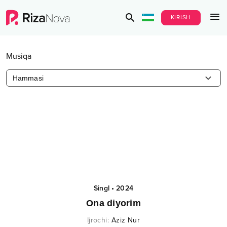
KIRISH
Musiqa
Hammasi
Singl
•
2024
Ona diyorim
Ijrochi
:
Aziz Nur