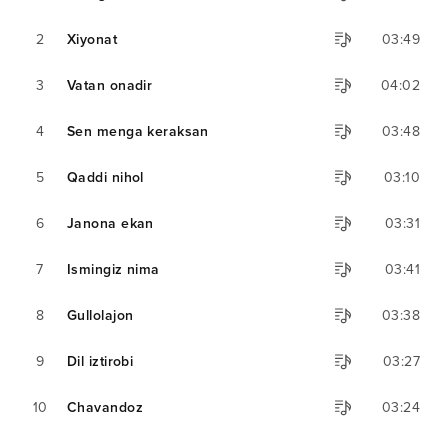
2
Xiyonat
03:49
3
Vatan onadir
04:02
4
Sen menga keraksan
03:48
5
Qaddi nihol
03:10
6
Janona ekan
03:31
7
Ismingiz nima
03:41
8
Gullolajon
03:38
9
Dil iztirobi
03:27
10
Chavandoz
03:24