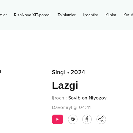
mlar
RizaNova XIT-paradi
To‘plamlar
Ijrochilar
Kliplar
Kutu
Singl
•
2024
Lazgi
Ijrochi
:
Soyibjon Niyozov
Davomiyligi
04:41