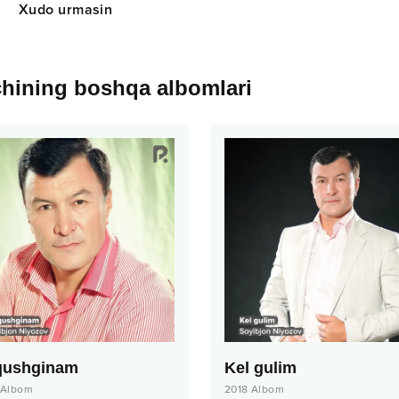
Xudo urmasin
chining boshqa albomlari
ushginam
Kel gulim
Albom
2018
Albom