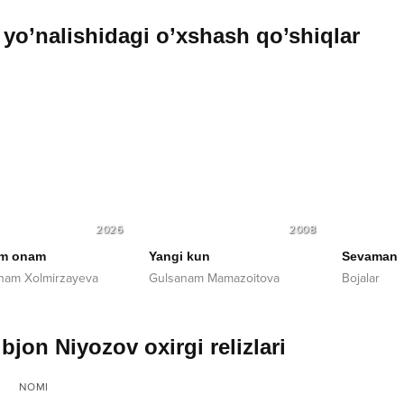
yo’nalishidagi o’xshash qo’shiqlar
2026
2008
im onam
Yangi kun
Sevaman
nam Xolmirzayeva
Gulsanam Mamazoitova
Bojalar
bjon Niyozov oxirgi relizlari
NOMI