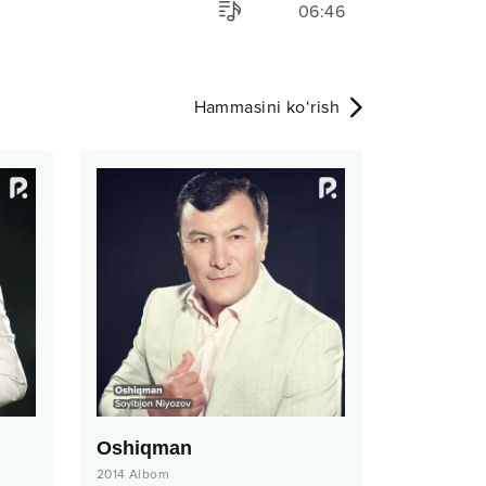
06:46
Hammasini ko‘rish
Oshiqman
2014
Albom