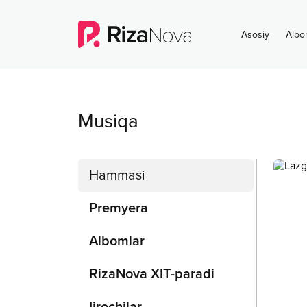
Asosiy
Albo
Musiqa
Hammasi
Premyera
Albomlar
RizaNova XIT-paradi