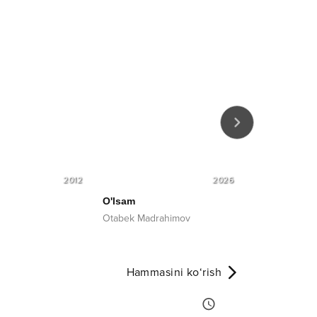
2012
2026
O'lsam
Imkoni bo'lm
Otabek Madrahimov
Bobomurod 
Hammasini ko‘rish