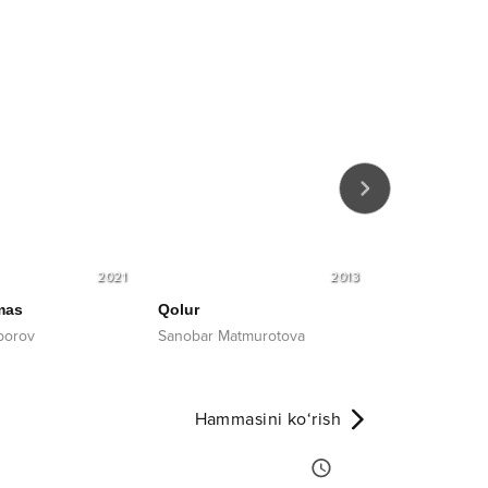
2021
2013
mas
Qolur
Buloq bo'ldi
bborov
Sanobar Matmurotova
Dildora Niyoz
Hammasini ko‘rish