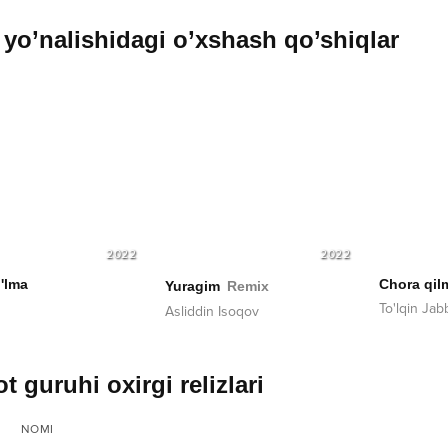
yo’nalishidagi o’xshash qo’shiqlar
2022
2022
'lma
Chora qil
Yuragim
Remix
To'lqin Ja
Asliddin Isoqov
t guruhi oxirgi relizlari
NOMI