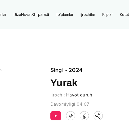
mlar
RizaNova XIT-paradi
To‘plamlar
Ijrochilar
Kliplar
Kutu
Singl
•
2024
Yurak
Ijrochi
:
Hayot guruhi
Davomiyligi
04:07