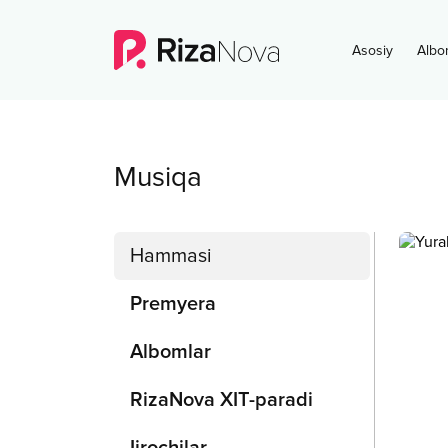
Asosiy
Albo
Musiqa
Hammasi
Premyera
Albomlar
RizaNova XIT-paradi