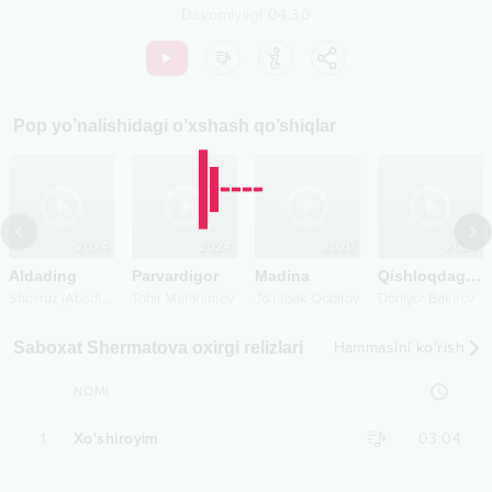
Davomiyligi
04:30
Pop
yo’nalishidagi o’xshash qo’shiqlar
2024
2024
2020
2023
Aldading
Parvardigor
Madina
Qishloqdagi sevgilim
S
hoxruz (Abadiya)
,
Das
Tohir Mahkamov
Jo'rabek Qodirov
Doniyor Bakirov
Saboxat Shermatova oxirgi relizlari
Hammasini ko‘rish
NOMI
1
Xo'shiroyim
03:04