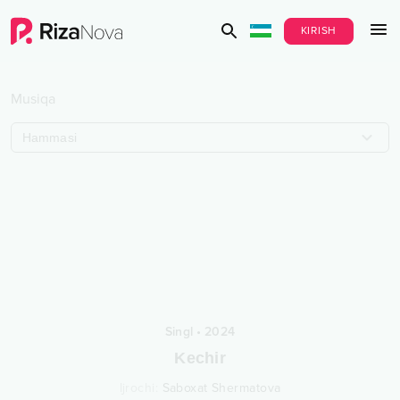
KIRISH
Musiqa
Hammasi
Singl
•
2024
Kechir
Ijrochi
:
Saboxat Shermatova