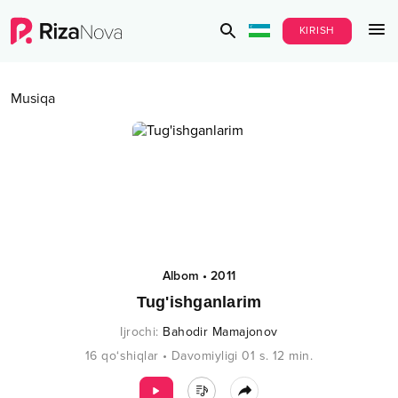
KIRISH
Musiqa
Albom
•
2011
Tug'ishganlarim
Ijrochi
:
Bahodir Mamajonov
16
qo‘shiqlar
•
Davomiyligi
01 s.
12
min.