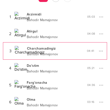
Arzirmidi
1
05:03
Bahodir Mamajonov
Atirgul
2
04:08
Bahodir Mamajonov
Charchamadingiz
3
04:41
Bahodir Mamajonov
Do'stim
4
05:21
Bahodir Mamajonov
Farg'onacha
5
04:36
Bahodir Mamajonov
Olma
6
03:16
Bahodir Mamajonov