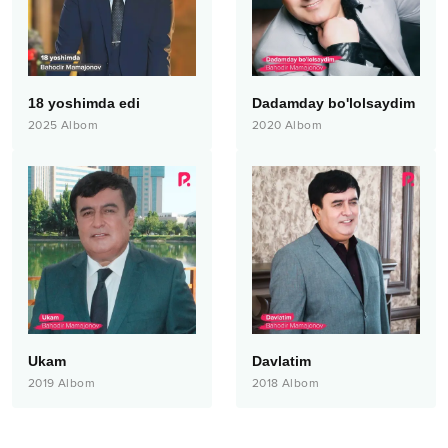
18 yoshimda edi
Dadamday bo'lolsaydim
2025
Albom
2020
Albom
Ukam
Davlatim
2019
Albom
2018
Albom