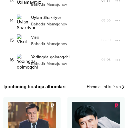
13
04:51
Bahodir Mamajonov
Uylan Shaxriyor
14
03:56
Bahodir Mamajonov
Visol
15
05:39
Bahodir Mamajonov
Yodingda qolmoqchi
16
04:08
Bahodir Mamajonov
Ijrochining boshqa albomlari
Hammasini ko‘rish