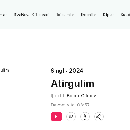
mlar
RizaNova XIT-paradi
To‘plamlar
Ijrochilar
Kliplar
Kutu
Singl
•
2024
Atirgulim
Ijrochi
:
Bobur Olimov
Davomiyligi
03:57