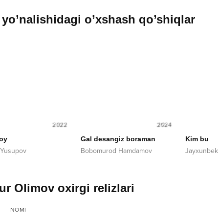
yo’nalishidagi o’xshash qo’shiqlar
2022
2024
oy
Gal desangiz boraman
Kim bu
 Yusupov
Bobomurod Hamdamov
Jayxunbek
r Olimov oxirgi relizlari
NOMI