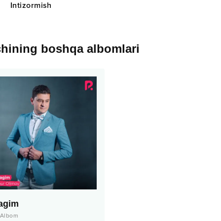
Intizormish
chining boshqa albomlari
agim
Albom