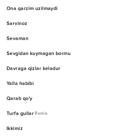
Ona qarzim uzilmaydi
Sarvinoz
Sevaman
Sevgidan kuymagan bormu
Davraga qizlar keladur
Yalla habibi
Qarab qo'y
Turfa gullar
Remix
Ikkimiz