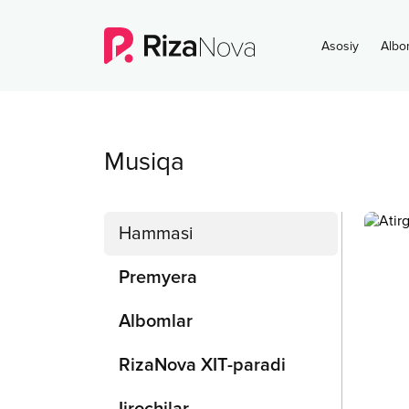
Asosiy
Albo
Musiqa
Hammasi
Premyera
Albomlar
RizaNova XIT-paradi