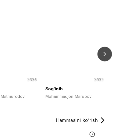
2025
2022
Sog'inib
Alam
 Matmurodov
Muhammadjon Marupov
Shahruza
Hammasini ko‘rish