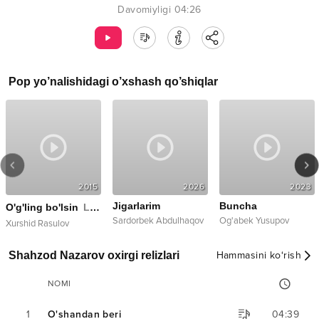
Davomiyligi
04:26
Pop
yo’nalishidagi o’xshash qo’shiqlar
2015
2026
2023
Jigarlarim
Buncha
O'g'ling bo'lsin
Live
Sardorbek Abdulhaqov
Og'abek Yusupov
Xurshid Rasulov
Shahzod Nazarov oxirgi relizlari
Hammasini ko‘rish
NOMI
1
O'shandan beri
04:39