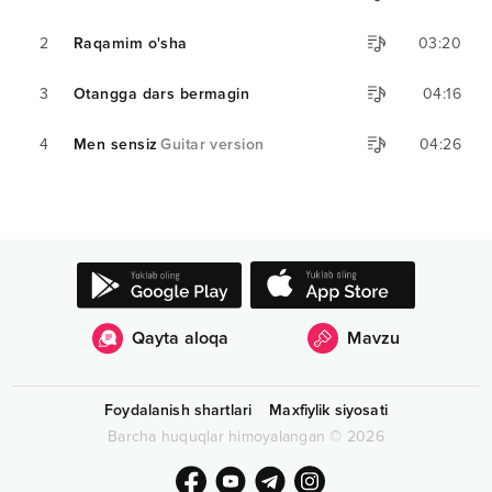
2
Raqamim o'sha
03:20
3
Otangga dars bermagin
04:16
4
Men sensiz
Guitar version
04:26
Qayta aloqa
Mavzu
Foydalanish shartlari
Maxfiylik siyosati
Barcha huquqlar himoyalangan
©
2026