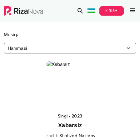
KIRISH
Musiqa
Hammasi
Singl
•
2023
Xabarsiz
Ijrochi
:
Shahzod Nazarov