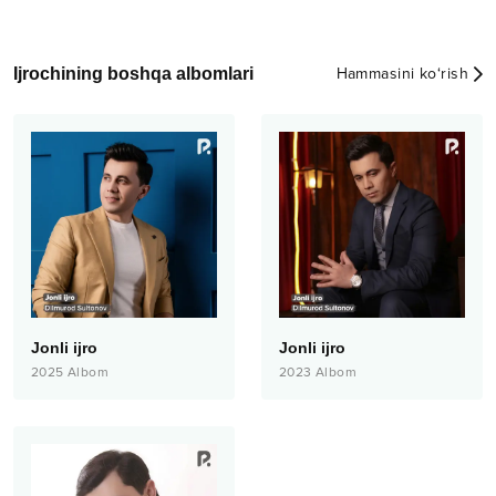
Ijrochining boshqa albomlari
Hammasini ko‘rish
Jonli ijro
Jonli ijro
2025
Albom
2023
Albom