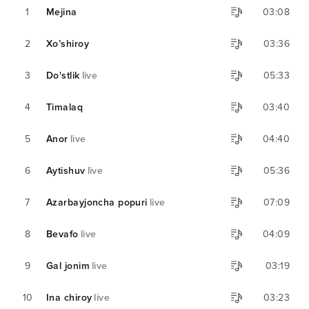
1
Mejina
03:08
2
Xo’shiroy
03:36
3
Do'stlik
live
05:33
4
Timalaq
03:40
5
Anor
live
04:40
6
Aytishuv
live
05:36
7
Azarbayjoncha popuri
live
07:09
8
Bevafo
live
04:09
9
Gal jonim
live
03:19
10
Ina chiroy
live
03:23