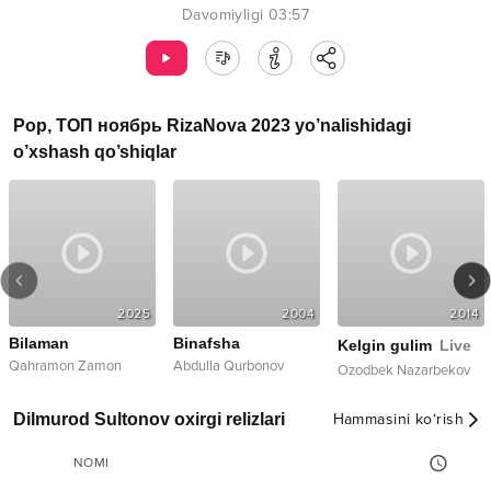
Davomiyligi
03:57
Pop
,
ТОП ноябрь RizaNova 2023
yo’nalishidagi
o’xshash qo’shiqlar
2025
2004
2014
Bilaman
Binafsha
Kelgin gulim
Live
Qahramon Zamon
Abdulla Qurbonov
Ozodbek Nazarbekov
Dilmurod Sultonov oxirgi relizlari
Hammasini ko‘rish
NOMI