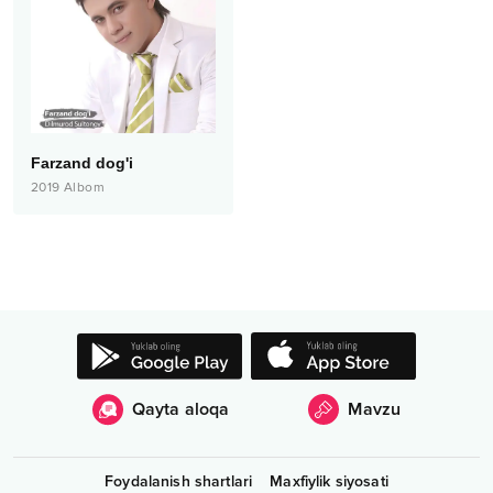
Farzand dog'i
2019
Albom
Qayta aloqa
Mavzu
Foydalanish shartlari
Maxfiylik siyosati