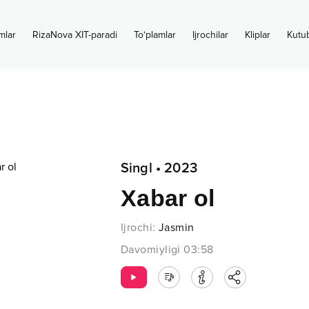
mlar
RizaNova XIT-paradi
To‘plamlar
Ijrochilar
Kliplar
Kutu
Singl
•
2023
Xabar ol
Ijrochi
:
Jasmin
Davomiyligi
03:58