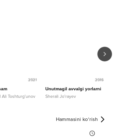
2021
2016
sam
Unutmagil avvalgi yorlarni
Boyniki
Ali Toshturg'unov
Sherali Jo'rayev
Ulug'bek Yulc
Hammasini ko‘rish