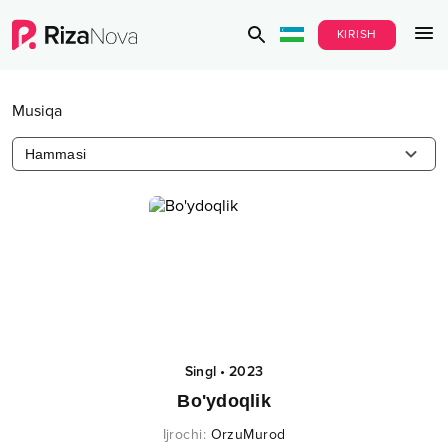
KIRISH
Musiqa
Hammasi
Singl
•
2023
Bo'ydoqlik
Ijrochi
:
OrzuMurod