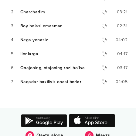
2
Charchadim
03:21
3
Boy bolasi emasman
02:31
4
Nega yonasiz
04:02
5
Ilonlarga
04:17
6
Onajoning, otajoning rozi bo'lsa
03:17
7
Naqadar baxtlisiz onasi borlar
04:05
Qayta aloqa
Mavzu