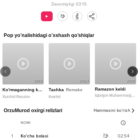
Davomiyligi
03:15
Pop
yo’nalishidagi o’xshash qo’shiqlar
2010
2024
2019
Ramazon keldi
Ko'rmaganning ko'rgani qursin
Tachka
Remake
Live
I
qboljon Muhammadjonov
Xurshid Rasulov
Kvartet
OrzuMurod oxirgi relizlari
Hammasini ko‘rish
NOMI
1
Ko'cha bolasi
02:54