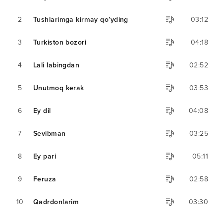
2
Tushlarimga kirmay qo’yding
03:12
3
Turkiston bozori
04:18
4
Lali labingdan
02:52
5
Unutmoq kerak
03:53
6
Ey dil
04:08
7
Sevibman
03:25
8
Ey pari
05:11
9
Feruza
02:58
10
Qadrdonlarim
03:30