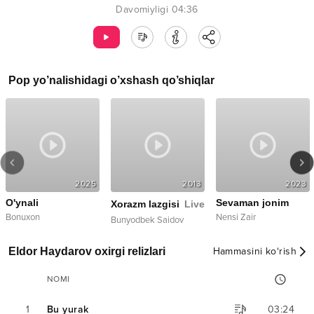
Davomiyligi
04:36
Pop
yo’nalishidagi o’xshash qo’shiqlar
2025
2013
2023
O'ynali
Sevaman jonim
Xorazm lazgisi
Live
Bonuxon
Nensi Zair
Bunyodbek Saidov
Eldor Haydarov oxirgi relizlari
Hammasini ko‘rish
NOMI
1
Bu yurak
03:24