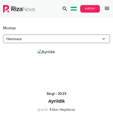
KIRISH
Musiqa
Hammasi
Singl
•
2023
Ayrildik
Ijrochi
:
Eldor Haydarov