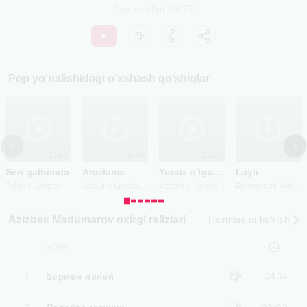
Davomiyligi
03:23
Pop
yo’nalishidagi o’xshash qo’shiqlar
2022
1996
2020
2024
Sen qalbimda
Arazlama
Yorsiz o'tgan kunlarim
Layli
,
A
bdulla Qurbonov
A
zizbek Hamidov
R
ahmonali Meliqo'ziyev
ROCKET_A
Toirjon Latipov
Azizbek Madumarov oxirgi relizlari
Hammasini ko‘rish
NOMI
1
Бармен налей
04:14