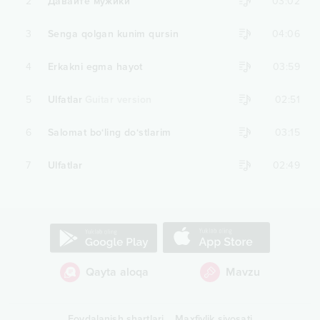
2
Давайте мужики
03:02
3
Senga qolgan kunim qursin
04:06
4
Erkakni egma hayot
03:59
5
Ulfatlar
Guitar version
02:51
6
Salomat bo‘ling do‘stlarim
03:15
7
Ulfatlar
02:49
Qayta aloqa
Mavzu
Foydalanish shartlari
Maxfiylik siyosati