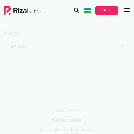
KIRISH
Musiqa
Hammasi
Singl
•
2023
Kotta bollar
Ijrochi
:
Azizbek Madumarov