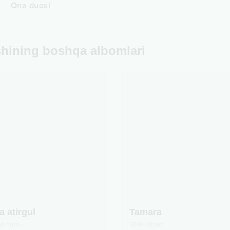
Ona duosi
chining boshqa albomlari
a atirgul
Tamara
Albom
2019
Albom