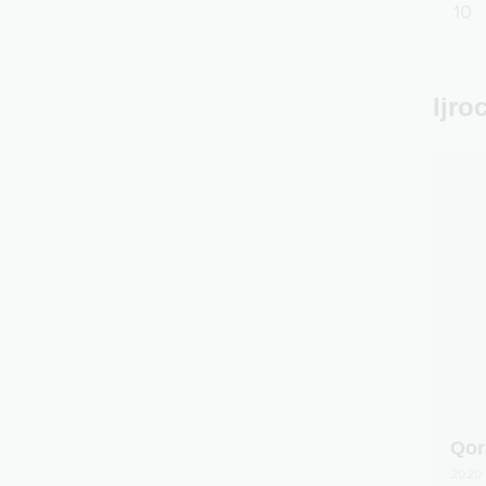
10
Ijro
Qor
2020