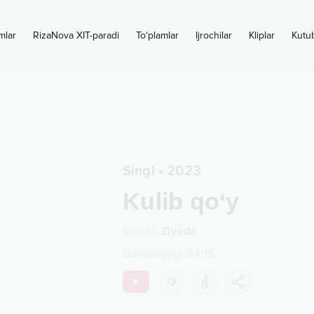
mlar
RizaNova XIT-paradi
To‘plamlar
Ijrochilar
Kliplar
Kutu
Singl
•
2023
Kulib qo‘y
Ijrochi
:
Ziyoda
Davomiyligi
04:15