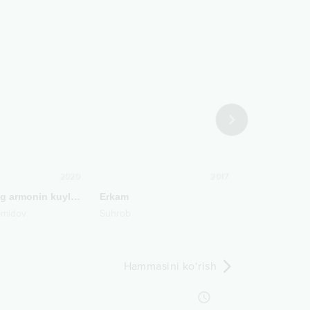
2020
2017
Dadamning armonin kuylayman
Erkam
Sevaman
amidov
Suhrob
Avazbek Alim
Hammasini ko‘rish