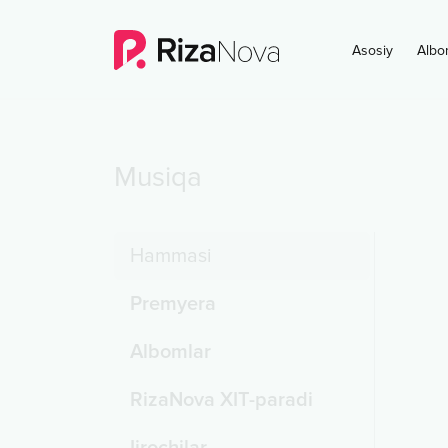
Asosiy
Albo
Musiqa
Hammasi
Premyera
Albomlar
RizaNova XIT-paradi