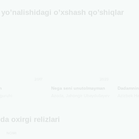
yo’nalishidagi o’xshash qo’shiqlar
2017
2023
m
Nega seni unutolmayman
,
guruhi
Azoda
Jahongir Ubaydullayev
Azizbek H
da oxirgi relizlari
NOMI