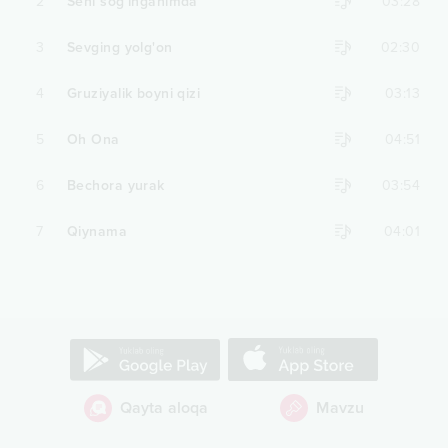
2
Seni sog'inganimda
03:28
3
Sevging yolg'on
02:30
4
Gruziyalik boyni qizi
03:13
5
Oh Ona
04:51
6
Bechora yurak
03:54
7
Qiynama
04:01
Qayta aloqa
Mavzu