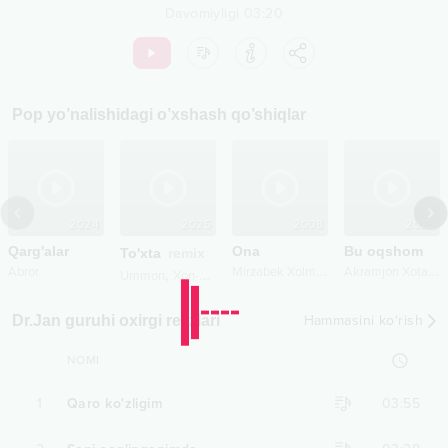
Davomiyligi
03:20
Pop
yo’nalishidagi o’xshash qo’shiqlar
2024
2025
2008
2025
Qarg'alar
Ona
Bu oqshom
To'xta
remix
M
irzabek Xolmedov
A
kramjon Xotamov
Abror
,
Ummon
Xon-Saroy Records
Dr.Jan guruhi oxirgi relizlari
Hammasini ko‘rish
NOMI
1
Qaro ko'zligim
03:55