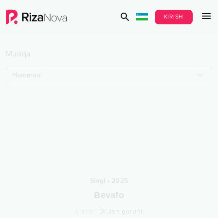
KIRISH
Musiqa
Hammasi
Singl
•
2025
Bevafo
Ijrochi
:
Dr.Jan guruhi