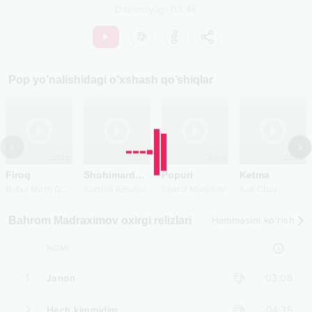
Davomiyligi
03:48
Pop
yo’nalishidagi o’xshash qo’shiqlar
2025
2024
2016
2022
Firoq
Shohimardon soylari
Popuri
Ketma
B
obur Mirzo Qodirov
Xurshid Rasulov
Sharof Muqimov
Kuk Choy
Bahrom Madraximov oxirgi relizlari
Hammasini ko‘rish
NOMI
1
Janon
03:08
2
Hech kimmidim
04:35