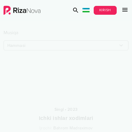
KIRISH
Musiqa
Hammasi
Singl
•
2023
Ichki ishlar xodimlari
Ijrochi
:
Bahrom Madraximov