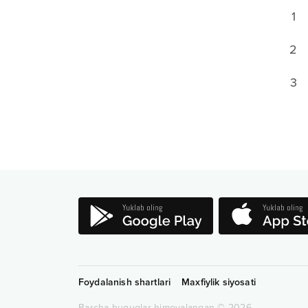
1
2
3
Foydalanish shartlari
Maxfiylik siyosati
Barcha huquqlar himoyalangan
©
2026