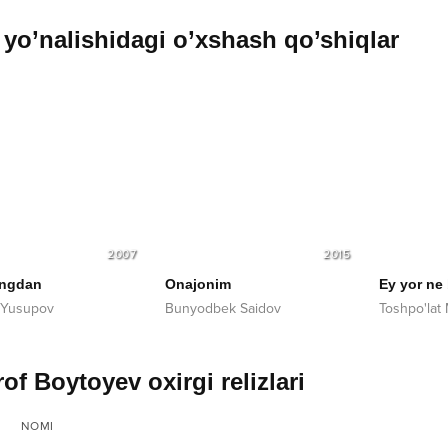
yo’nalishidagi o’xshash qo’shiqlar
2007
2015
ingdan
Onajonim
Ey yor ne 
 Yusupov
Bunyodbek Saidov
Toshpo'lat
of Boytoyev oxirgi relizlari
NOMI