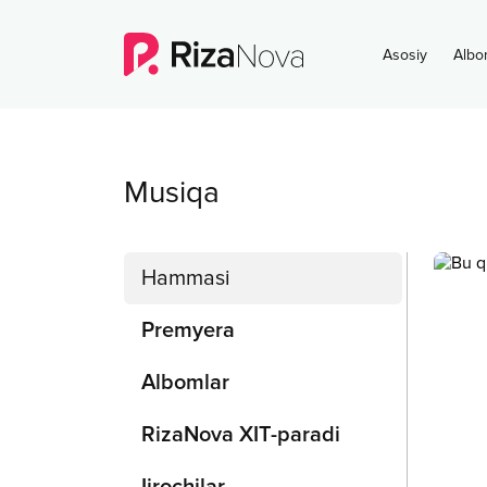
Asosiy
Albo
Musiqa
Hammasi
Premyera
Albomlar
RizaNova XIT-paradi