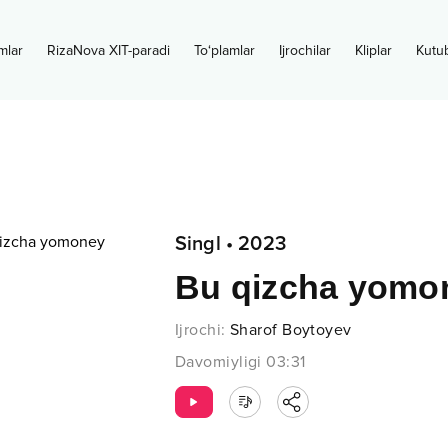
mlar
RizaNova XIT-paradi
To‘plamlar
Ijrochilar
Kliplar
Kutu
Singl
•
2023
Bu qizcha yomo
Ijrochi
:
Sharof Boytoyev
Davomiyligi
03:31