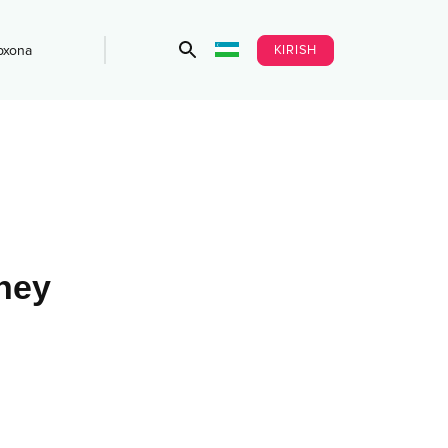
KIRISH
bxona
ney