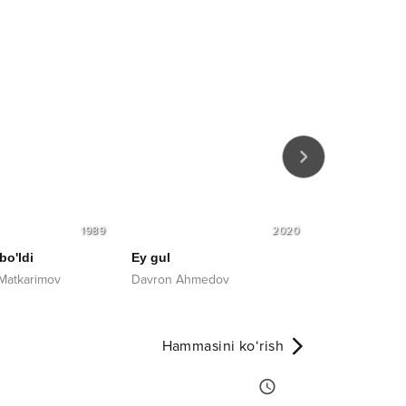
1989
2020
bo'ldi
Ey gul
Ikki xonim
 Matkarimov
Davron Ahmedov
Hammasini ko‘rish