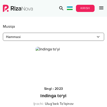
KIRISH
Musiqa
Hammasi
Singl
•
2023
Indinga to‘yi
Ijrochi
:
Ulug'bek To'lqinov