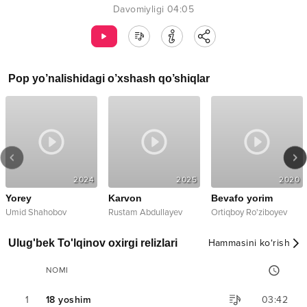
Davomiyligi
04:05
Pop
yo’nalishidagi o’xshash qo’shiqlar
2024
2025
2020
Yorey
Karvon
Bevafo yorim
Umid Shahobov
Rustam Abdullayev
Ortiqboy Ro'ziboyev
Ulug'bek To'lqinov oxirgi relizlari
Hammasini ko‘rish
NOMI
1
18 yoshim
03:42