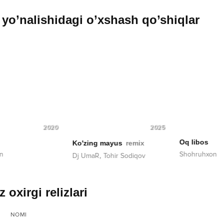
yo’nalishidagi o’xshash qo’shiqlar
2025
2022
Oq libos
Qalam 
ing mayus
remix
Shohruhxon
Shoxruz 
,
maR
Tohir Sodiqov
z oxirgi relizlari
NOMI