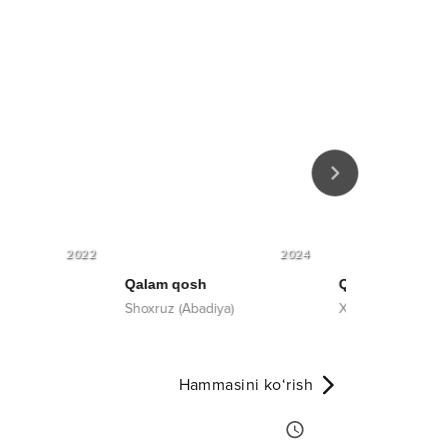
2024
1997
qosh
Qiz bor
Yallama yo
(Abadiya)
Xurshid Rasulov
Shukur Faz
Hammasini ko‘rish