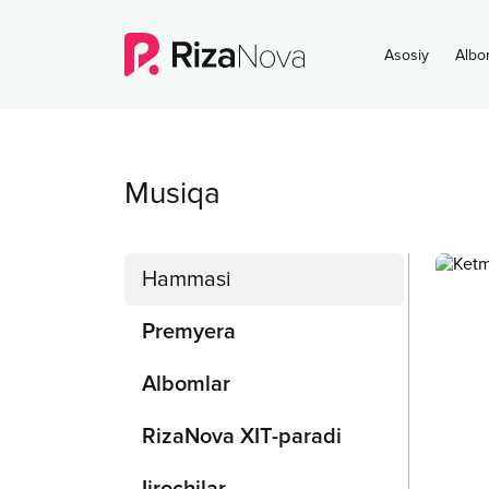
Asosiy
Albo
Musiqa
Hammasi
Premyera
Albomlar
RizaNova XIT-paradi