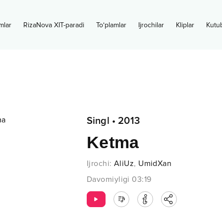
mlar
RizaNova XIT-paradi
To‘plamlar
Ijrochilar
Kliplar
Kutu
Singl
•
2013
Ketma
Ijrochi
:
AliUz
,
UmidXan
Davomiyligi
03:19