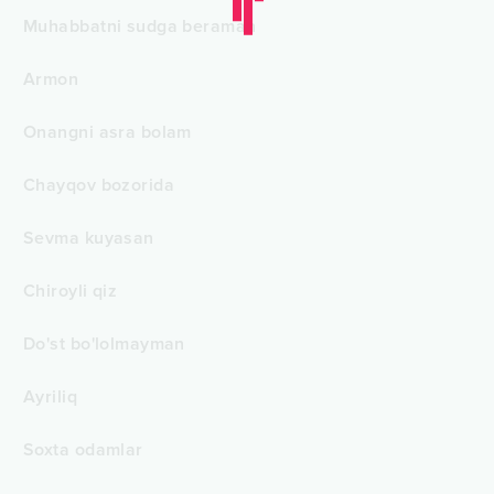
Muhabbatni sudga beraman
Armon
Onangni asra bolam
Chayqov bozorida
Sevma kuyasan
Chiroyli qiz
Do'st bo'lolmayman
Ayriliq
Soxta odamlar