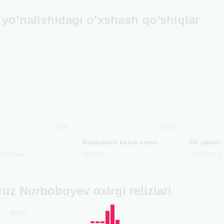
yo’nalishidagi o’xshash qo’shiqlar
2017
2023
Kurashish kerak emas
Dil yarasi
hahobov
Shokir
Vohidjon I
uz Nurboboyev oxirgi relizlari
NOMI