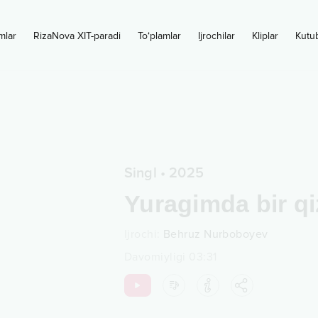
mlar
RizaNova XIT-paradi
To‘plamlar
Ijrochilar
Kliplar
Kutu
Singl
•
2025
Yuragimda bir qi
Ijrochi
:
Behruz Nurboboyev
Davomiyligi
03:31