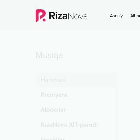
Asosiy
Albo
Musiqa
Hammasi
Premyera
Albomlar
RizaNova XIT-paradi