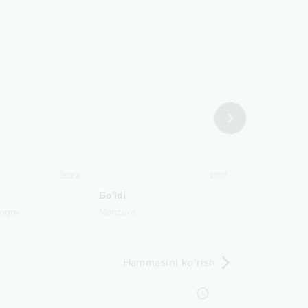
2022
2017
Bo'ldi
Omon yor
soqov
Manzura
Mushtariy Zafa
Hammasini ko‘rish