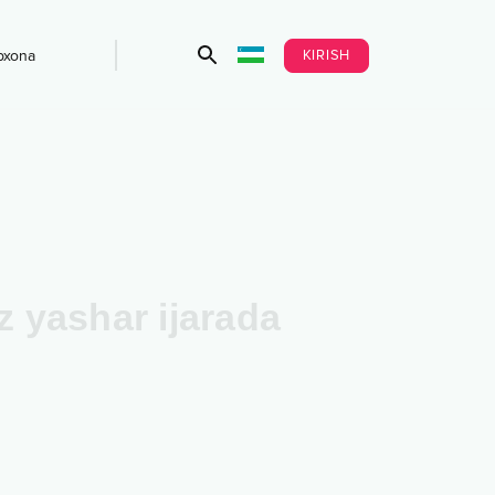
KIRISH
bxona
z yashar ijarada