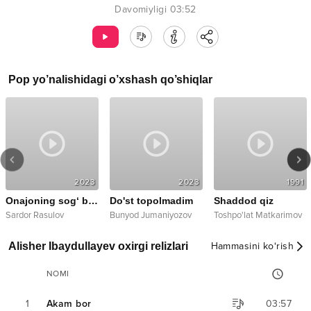
Davomiyligi
03:52
Pop
yo’nalishidagi o’xshash qo’shiqlar
2023
2023
1991
Onajoning sog‘ bo‘lsin
Do'st topolmadim
Shaddod qiz
Sardor Rasulov
Bunyod Jumaniyozov
Toshpo'lat Matkarimov
Alisher Ibaydullayev oxirgi relizlari
Hammasini ko‘rish
NOMI
1
Akam bor
03:57