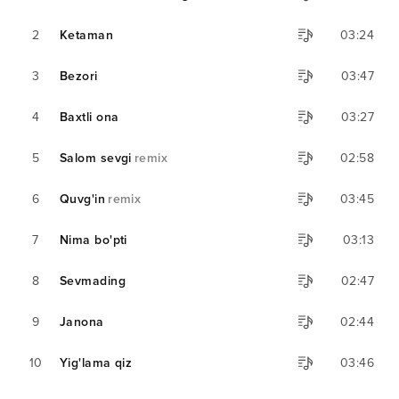
2
Ketaman
03:24
3
Bezori
03:47
4
Baxtli ona
03:27
5
Salom sevgi
remix
02:58
6
Quvg'in
remix
03:45
7
Nima bo'pti
03:13
8
Sevmading
02:47
9
Janona
02:44
10
Yig'lama qiz
03:46