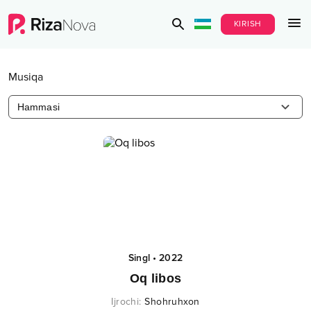
KIRISH
Musiqa
Hammasi
Singl
•
2022
Oq libos
Ijrochi
:
Shohruhxon