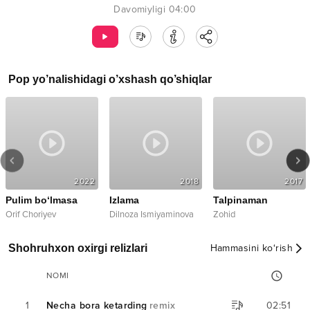
Davomiyligi
04:00
Pop
yo’nalishidagi o’xshash qo’shiqlar
2022
2018
2017
Pulim bo‘lmasa
Izlama
Talpinaman
Orif Choriyev
Dilnoza Ismiyaminova
Zohid
Shohruhxon oxirgi relizlari
Hammasini ko‘rish
NOMI
1
Necha bora ketarding
remix
02:51