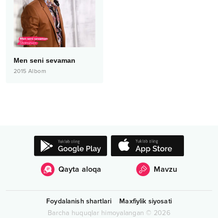
Men seni sevaman
2015
Albom
Qayta aloqa
Mavzu
Foydalanish shartlari
Maxfiylik siyosati
Barcha huquqlar himoyalangan
©
2026