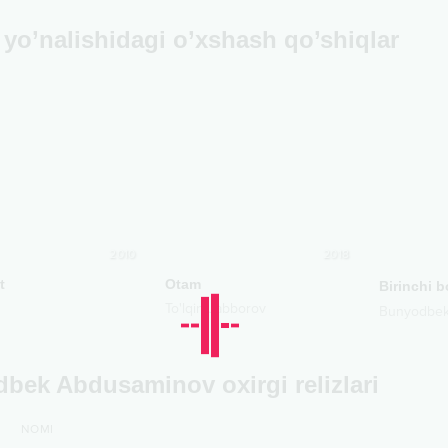
yo’nalishidagi o’xshash qo’shiqlar
2010
2018
t
Otam
Birinchi b
To'lqin Jabborov
Bunyodbek
bek Abdusaminov oxirgi relizlari
NOMI