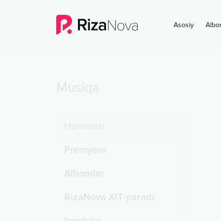
Asosiy
Albo
Musiqa
Hammasi
Premyera
Albomlar
RizaNova XIT-paradi