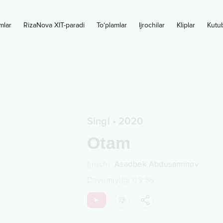
mlar
RizaNova XIT-paradi
To‘plamlar
Ijrochilar
Kliplar
Kutu
Singl
•
2020
Otam
Ijrochi
:
Asadbek Abdusaminov
Davomiyligi
03:56