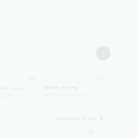
2018
2014
Ayrilma, Ko'ring
Yo'q-yo'q
o'sa
Remix
Sanobar Matmurotova
Dilfuza Ismoil
 Saidov
Hammasini ko‘rish