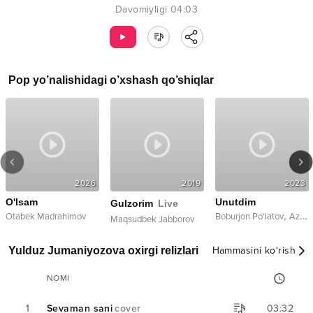
Davomiyligi
04:03
Pop
yo’nalishidagi o’xshash qo’shiqlar
2026
2019
2023
O'lsam
Unutdim
Gulzorim
Live
,
Otabek Madrahimov
Boburjon Po'latov
Azizbek Olimov
Maqsudbek Jabborov
Yulduz Jumaniyozova oxirgi relizlari
Hammasini ko‘rish
NOMI
1
Sevaman sani
cover
03:32