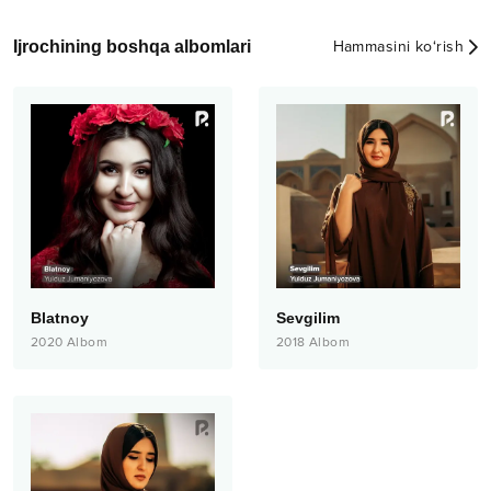
Ijrochining boshqa albomlari
Hammasini ko‘rish
Blatnoy
Sevgilim
2020
Albom
2018
Albom