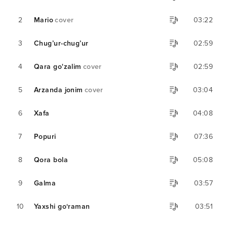
2
Mario
cover
03:22
3
Chug’ur-chug’ur
02:59
4
Qara go'zalim
cover
02:59
5
Arzanda jonim
cover
03:04
6
Xafa
04:08
7
Popuri
07:36
8
Qora bola
05:08
9
Galma
03:57
10
Yaxshi go‘raman
03:51