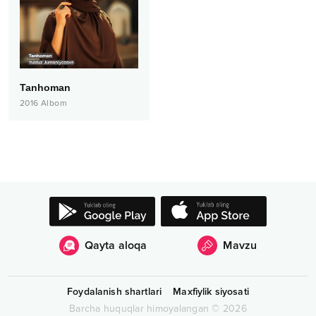
Tanhoman
2016
Albom
Qayta aloqa
Mavzu
Foydalanish shartlari
Maxfiylik siyosati
Barcha huquqlar himoyalangan
©
2026