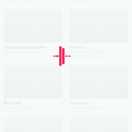
Xayriddin Toshev
Farruh Fazel
2025
2024
Sevgilimni sog'indim
Voy-voy
Sherhan Xo'jamurodov
Bahriddin Zuhriddinov
Marhabo Ahmedova
2023
2023
Boy bola
Yor-yorlar
Muzaffar Qurbonov
Shodiyor No'monov