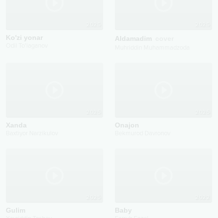
2025
2025
Ko'zi yonar
Aldamadim
cover
Odil To'laganov
Muhriddin Muhammadzoda
2025
2025
Xanda
Onajon
Baxtiyor Narzikulov
Bekmurod Davronov
2025
2022
Gulim
Baby