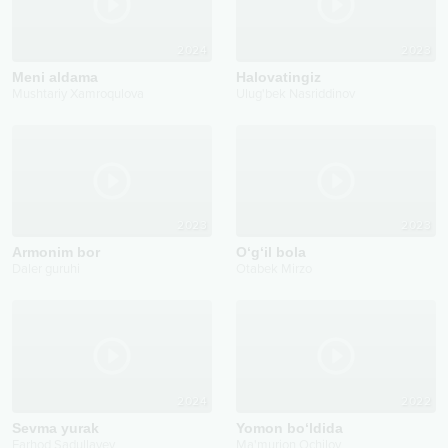
2024
2023
Meni aldama
Halovatingiz
Mushtariy Xamroqulova
Ulug'bek Nasriddinov
2023
2023
Armonim bor
O‘g‘il bola
Daler guruhi
Otabek Mirzo
2024
2022
Sevma yurak
Yomon bo‘ldida
Farhod Sadullayev
Ma'murjon Ochilov