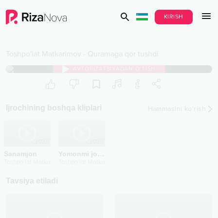
KIRISH
Toshpo'lat Matkarimov
-
Quramaga qor tushdi
AVTORIZATSIYADAN O‘TISH
Ijrochining boshqa kliplari
Hammasini ko‘rish
2026
2025
Sanamjon
Yomonmi jonim
Toshpo'lat Matkarimov
Toshpo'lat Matkarimov
Tavsiya etiladi