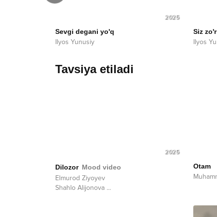
2026
2025
Sevgi degani yo'q
Siz zo'
Ilyos Yunusiy
Ilyos Y
Tavsiya etiladi
2025
Otam
Dilozor
Mood video
Muhamm
Elmurod Ziyoyev
Shahlo Alijonova
...