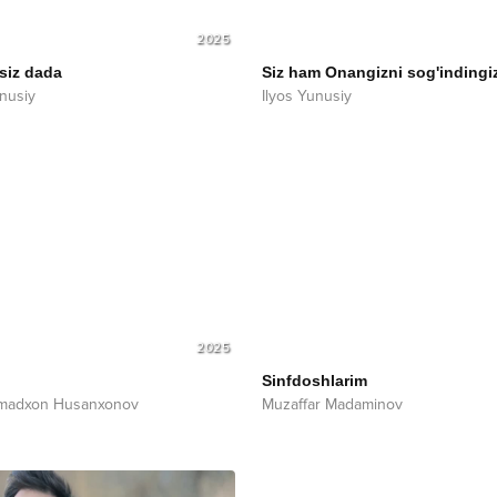
2025
rsiz dada
Siz ham Onangizni sog'indingi
unusiy
Ilyos Yunusiy
2025
Sinfdoshlarim
adxon Husanxonov
Muzaffar Madaminov