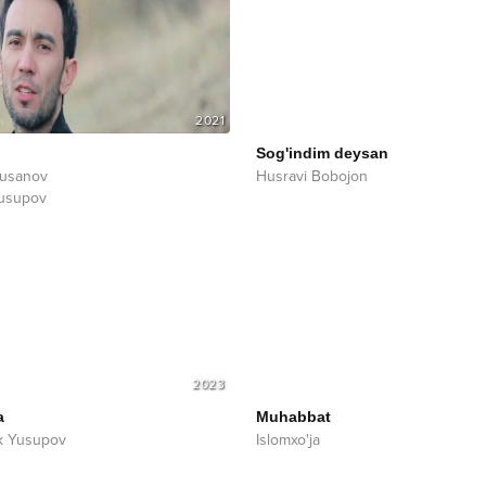
2021
Sog'indim deysan
Husanov
Husravi Bobojon
Yusupov
2023
a
Muhabbat
k Yusupov
Islomxo'ja