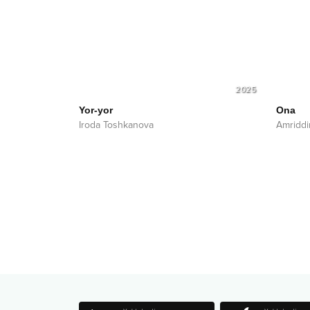
2025
Yor-yor
Ona
Iroda Toshkanova
Amriddi