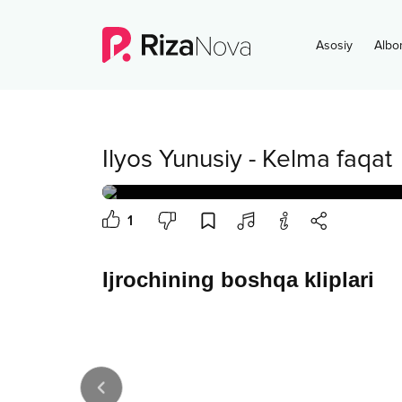
Asosiy
Albo
Ilyos Yunusiy
-
Kelma faqat
1
Ijrochining boshqa kliplari