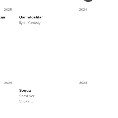
2025
2024
zmi
Qarindoshlar
Yetar
Ilyos Yunusiy
Ilyos Yunusiy
2024
2023
Soqqa
Shaxriyor
Shokir
...