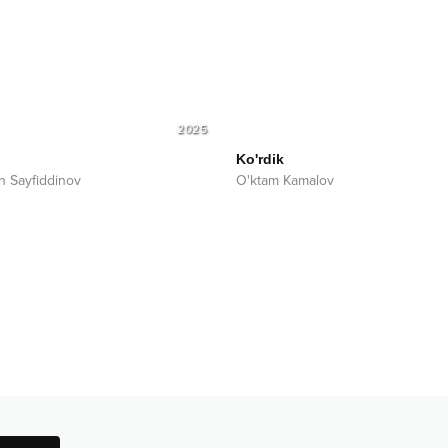
2025
Ko'rdik
n Sayfiddinov
O'ktam Kamalov