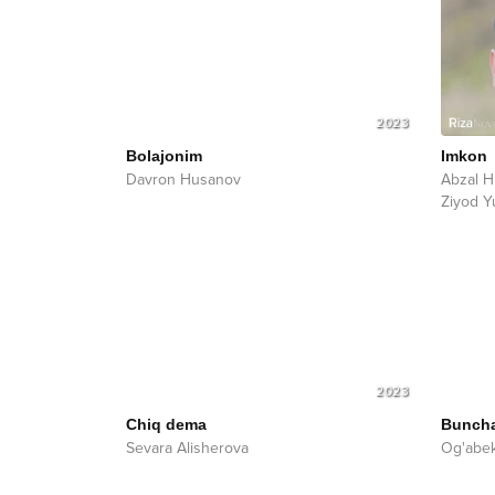
2023
Bolajonim
Imkon
Davron Husanov
Abzal 
Ziyod 
2023
Chiq dema
Bunch
Sevara Alisherova
Og'abe