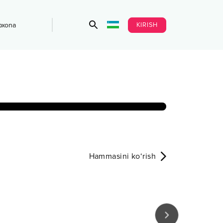
KIRISH
bxona
Hammasini ko‘rish