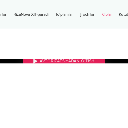
mlar
RizaNova XIT-paradi
To‘plamlar
Ijrochilar
Kliplar
Kutu
AVTORIZATSIYADAN O‘TISH