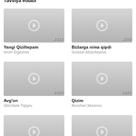
Tavsiya etiladi
2022
2016
Yangi Qiziltepam
Bizlarga nima qipdi
Islom Ergashev
Gulasal Abdullayeva
2025
2023
Avg'on
Qizim
Qilichbek Tojiyev
Ravshan Xasanov