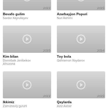
2022
2025
Bevafo gulim
Azarbayjon Popuri
Sardor Xayrullayev
Nuri Rahimi
2025
2024
Kim bilan
Toy bola
Damirbek Janibekov
Qahramon Xaydarov
Afruzona
2022
2025
Ikkimiz
Qaylarda
Zamonaviy guruhi
Aziz Akbar