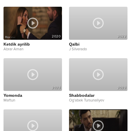
2020
2022
Ketdik ayrilib
Qalbi
Abrar Aman
J Silverado
2023
2023
Yomonda
Shabbodalar
Maftun
Og'abek Tursunaliyev