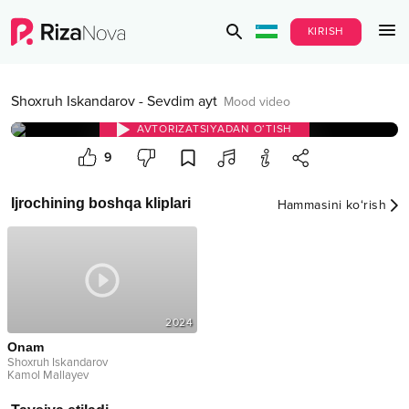
KIRISH
Shoxruh Iskandarov
-
Sevdim ayt
Mood video
AVTORIZATSIYADAN O‘TISH
9
Ijrochining boshqa kliplari
Hammasini ko‘rish
2024
Onam
Shoxruh Iskandarov
Kamol Mallayev