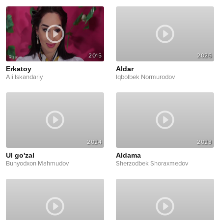
2015
2026
Erkatoy
Aldar
Ali Iskandariy
Iqbolbek Normurodov
2024
2023
Ul go'zal
Aldama
Bunyodxon Mahmudov
Sherzodbek Shoraxmedov