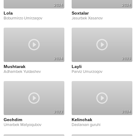
2024
2024
Lola
Soxtalar
Boburmirzo Umirzaqov
Jasurbek Xasanov
2024
2023
Mushtarak
Layli
Adhambek Yuldashev
Parviz Umurzoqov
2022
2024
Gechdim
Kelinchak
Umarbek Matyoqubov
Dastarxan guruhi