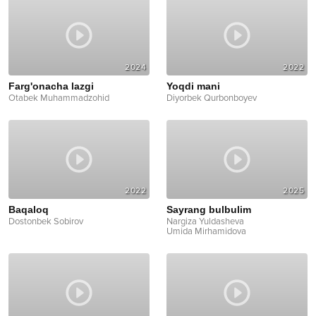
2024
2022
Farg'onacha lazgi
Yoqdi mani
Otabek Muhammadzohid
Diyorbek Qurbonboyev
2022
2025
Baqaloq
Sayrang bulbulim
Dostonbek Sobirov
Nargiza Yuldasheva
Umida Mirhamidova