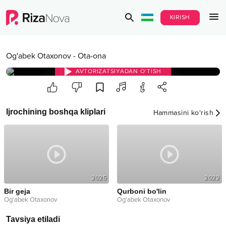
KIRISH
Og'abek Otaxonov
-
Ota-ona
AVTORIZATSIYADAN O‘TISH
Ijrochining boshqa kliplari
Hammasini ko‘rish
2025
2022
Bir geja
Qurboni bo'lin
Og'abek Otaxonov
Og'abek Otaxonov
Tavsiya etiladi