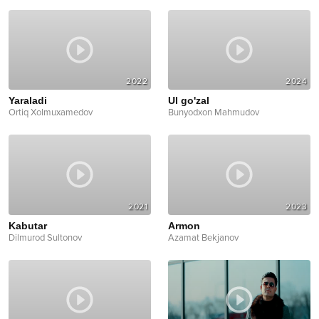
2022
2024
Yaraladi
Ul go'zal
Ortiq Xolmuxamedov
Bunyodxon Mahmudov
2021
2023
Kabutar
Armon
Dilmurod Sultonov
Azamat Bekjanov