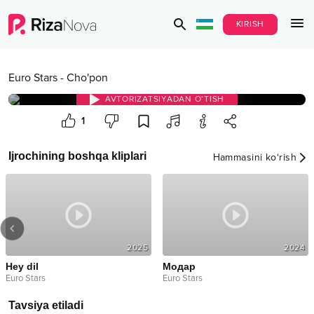
KIRISH
Euro Stars
-
Cho'pon
AVTORIZATSIYADAN O‘TISH
1
Ijrochining boshqa kliplari
Hammasini ko‘rish
2025
2024
Hey dil
Модар
Euro Stars
Euro Stars
Tavsiya etiladi