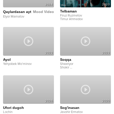
2024
2020
Telbaman
Qaylardasan ayt
Mood Video
Firuz Ruzmetov
Elyor Mamatov
Timur Ahmedov
2022
2023
Ayol
Soqqa
Yahyobek Mo'minov
Shaxriyor
Shokir
...
2026
2020
Ufori dugoh
Sog'inasan
Lochin
Javohir Ermatov