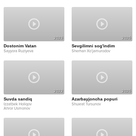
2023
2025
Dostonim Vatan
Sevgilimni sog'indim
Sayyora Ruziyeva
Sherhan Xo'jamurodov
2022
2025
Suvda sandiq
Azarbayjoncha popuri
Izzatbek Holiqov
Shuxrat Tursunov
Ahror Usmonov